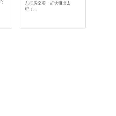
抢
别把房空着，赶快租出去
吧！...