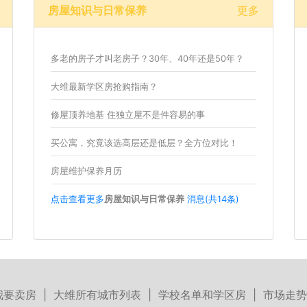
房屋知识与日常保养
更多
多老的房子才叫老房子？30年、40年还是50年？
大维最新学区房抢购指南？
修屋顶养地基 住独立屋不是件容易的事
买公寓，究竟该选高层还是低层？全方位对比！
房屋维护保养月历
点击查看更多
房屋知识与日常保养
消息(共14条)
我要卖房
|
大维所有城市列表
|
学校名单和学区房
|
市场走势