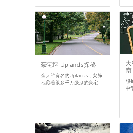
大
豪宅区 Uplands探秘
南
全大维有名的Uplands，安静
想
地藏着很多千万级别的豪宅...
中学