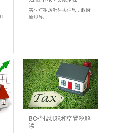
实时短租房源买卖信息，政府
加
新规等...
BC省投机税和空置税解
读