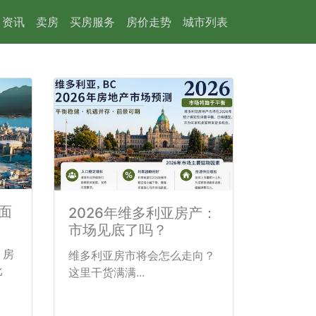
资讯
卖房
买房服务
房价走势
城市列表
面
2026年维多利亚房产：
市场见底了吗？
、房
维多利亚房市将会怎么走向？
比
这里干货满满...