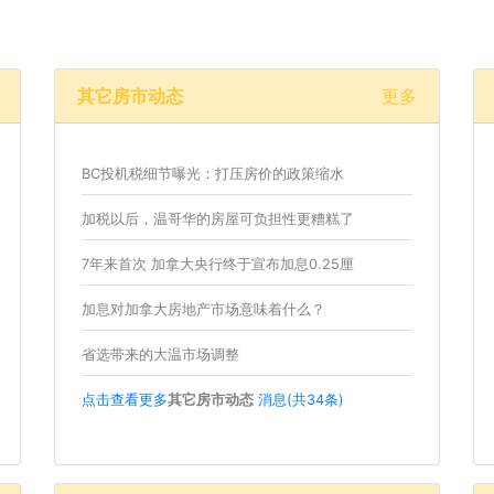
其它房市动态
更多
BC投机税细节曝光：打压房价的政策缩水
加税以后，温哥华的房屋可负担性更糟糕了
7年来首次 加拿大央行终于宣布加息0.25厘
加息对加拿大房地产市场意味着什么？
省选带来的大温市场调整
点击查看更多
其它房市动态
消息(共34条)