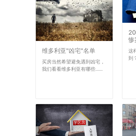
2
惨
维多利亚"凶宅"名单
这
到？
买房当然希望避免遇到凶宅，
我们看看维多利亚有哪些......