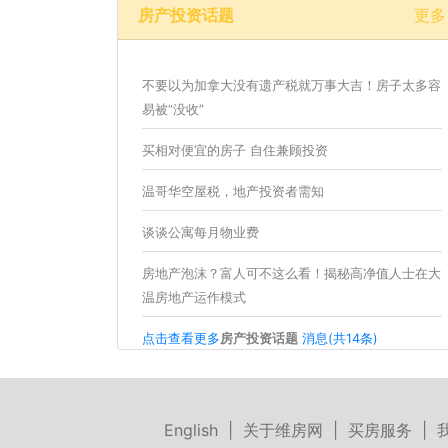
房产投资话题
更多
不要以为加拿大没有遗产税就万事大吉！房子太多容
易被“没收”
买相对便宜的房子 自住兼顾投资
温哥华空屋税，地产投资者需知
谈谈公寓每月物业费
房地产泡沫？富人可不这么看！揭秘高净值人士在大
温房地产运作模式
点击查看更多
房产投资话题
消息(共14条)
English
|
关于维房网
|
买房服务
|