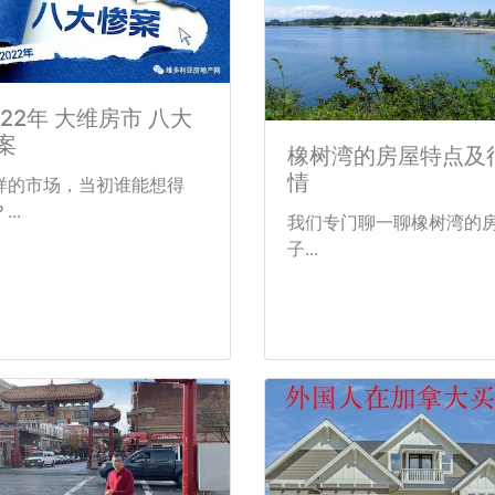
022年 大维房市 八大
案
橡树湾的房屋特点及
情
样的市场，当初谁能想得
...
我们专门聊一聊橡树湾的
子...