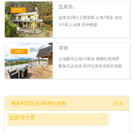
盐泉岛
75万
盐泉岛2卧2卫度假屋 占地7英亩 包括
3个私人池塘 世外桃源
邓肯
265万
山顶豪宅占地1.5英亩 俯瞰壮观湖景
配备无边泳池 室内主层全花岗石地面
维多利亚过去1年房价走势
更多