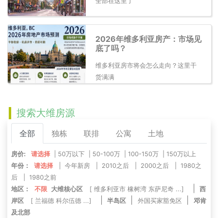
全部在这里了
2026年维多利亚房产：市场见
底了吗？
维多利亚房市将会怎么走向？这里干
货满满
搜索大维房源
全部
独栋
联排
公寓
土地
房价:
请选择
|
50万以下
|
50-100万
|
100-150万
|
150万以上
年份：
请选择
|
今年新房
|
2010之后
|
2000之后
|
1980之
后
|
1980之前
|
地区：
不限
大维核心区
[
维多利亚市
橡树湾
东萨尼奇
...]
西
|
|
|
岸区
[
兰福德
科尔伍德
...]
半岛区
外国买家豁免区
邓肯
及北部