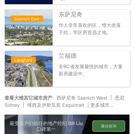
东萨尼奇
Saanich East
华人非常喜欢的区，维大坐落
于此，学区房首选之地。
兰福德
Langford
全BC省发展最快的城市，大量
新房建设中。
查看大维其它城市房产
:
西萨尼奇 Saanich West
|
悉尼
Sidney
|
维西及伊斯瓜莫 Esquimalt
|
更多城市...
最受客户们信任的地产经纪 Bill Liu
微信咨询
口碑第一