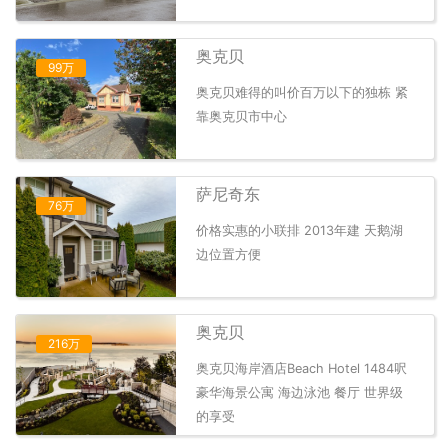
奥克贝
99万
奥克贝难得的叫价百万以下的独栋 紧
靠奥克贝市中心
萨尼奇东
76万
价格实惠的小联排 2013年建 天鹅湖
边位置方便
奥克贝
216万
奥克贝海岸酒店Beach Hotel 1484呎
豪华海景公寓 海边泳池 餐厅 世界级
的享受