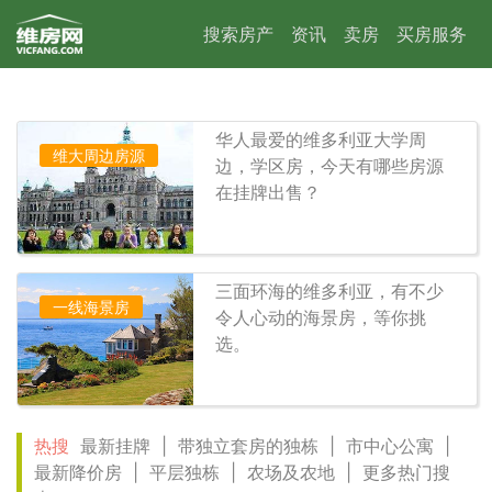
搜索房产
资讯
卖房
买房服务
华人最爱的维多利亚大学周
维大周边房源
边，学区房，今天有哪些房源
在挂牌出售？
三面环海的维多利亚，有不少
一线海景房
令人心动的海景房，等你挑
选。
热搜
最新挂牌
|
带独立套房的独栋
|
市中心公寓
|
最新降价房
|
平层独栋
|
农场及农地
|
更多热门搜