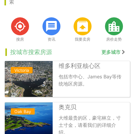
索
搜房
资讯
我要卖房
房价走势
按城市搜索房源
更多城市
维多利亚核心区
Victoria
包括市中心、James Bay等传
统地区房源。
奥克贝
Oak Bay
大维最贵的区，豪宅林立，寸
土寸金，请看我们的详细介
绍。