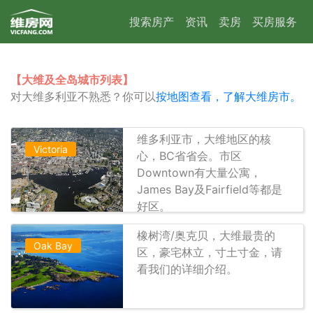
搜索房产
资讯
卖房
买房服务
【大维及全岛城市列表】
对大维多利亚不熟悉？你可以
按地图查看，了解大维房市。
维多利亚市，大维地区的核
Victoria
心，BC省省会。市区
Downtown有大量公寓，
James Bay及Fairfield等都是
好区。
橡树湾/奥克贝，大维最贵的
Oak Bay
区，豪宅林立，寸土寸金，请
看我们的详细介绍。