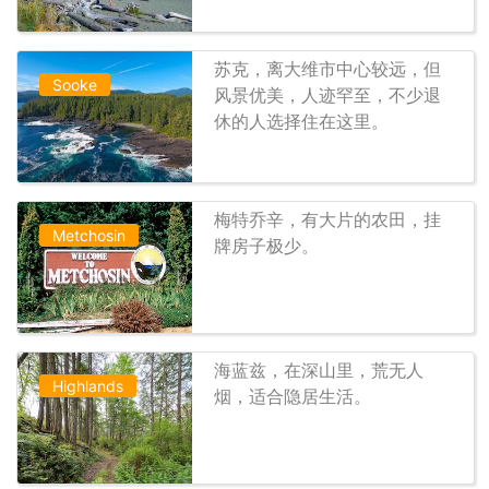
苏克，离大维市中心较远，但
Sooke
风景优美，人迹罕至，不少退
休的人选择住在这里。
梅特乔辛，有大片的农田，挂
Metchosin
牌房子极少。
海蓝兹，在深山里，荒无人
Highlands
烟，适合隐居生活。