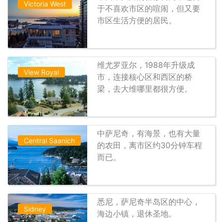
Victoria West
于不喜欢市区的喧闹，但又要
市区生活方便的居民。
维尤罗亚尔，1988年升级成
View Royal
市，连接核心区和西区的桥
梁，去大维哪里都很方便。
中萨尼奇，有海景，也有大量
Central Saanich
的农田，离市区约30分钟车程
而已。
悉尼，萨尼奇半岛区的中心，
Sidney
海边小镇，退休圣地。