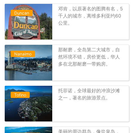
邓肯，以原著名的图腾有名，5
Duncan
千人的城市，离维多利亚约60
公里。
那耐磨，全岛第二大城市，自
Nanaimo
然环境不错，房价更低，华人
多在北那耐磨一带购房。
托菲诺，全球最好的冲浪沙滩
Tofino
之一，著名的旅游景点。
美丽的周边群岛，像盐泉岛，