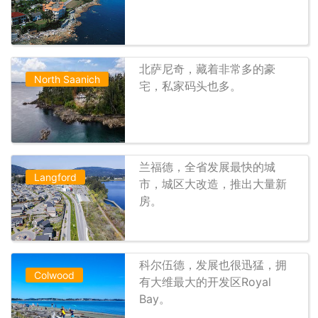
北萨尼奇，藏着非常多的豪
North Saanich
宅，私家码头也多。
兰福德，全省发展最快的城
Langford
市，城区大改造，推出大量新
房。
科尔伍德，发展也很迅猛，拥
Colwood
有大维最大的开发区Royal
Bay。