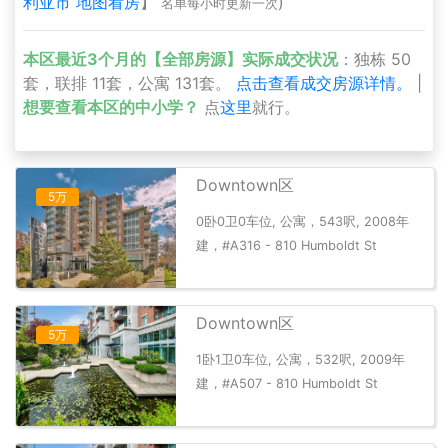
利亚市 地图看房
】
)
名单每小时更新一次
本区最近3个月的【全部房源】实际成交状况
：独栋 50
套，联排 11套，公寓 131套。
点击查看成交房源详情。
|
想要查看本区的中小学？
点
这里
就行。
Downtown区
5万
0卧0卫0车位, 公寓，543呎, 2008年
建，#A316 - 810 Humboldt St
Downtown区
5万
1卧1卫0车位, 公寓，532呎, 2009年
建，#A507 - 810 Humboldt St