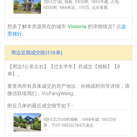
3卧3卫1厨, 独栋, 2830呎, 1892年建, 占地:
6000呎, 688米远，170万, 点击查看。
想多了解本房源所在的城市
Victoria
的详细情况? 点
这
里就行
。
周边近期成交统计(6单)
【周边1公里左右】【过去半年】共成交【独栋】【6
单】。
要查询所有具体成交的房产地址、价格或时间等详情，请
微信联络我们：VicFangWang。
附近几单的最近成交细节如下：
6卧3卫2506呎独栋，1946年建, 160万挂
牌，于07-09日以164万成交。