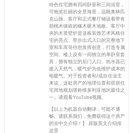
特色住宅拥有四间卧室和三间浴室，
可饱览壮丽的全景海景，远眺奥林匹
克山脉。客厅和正式餐厅铺设着带有
胡桃木镶嵌的橡木硬木地板。客厅中
央的木质壁炉是这栋装饰艺术风格住
宅的亮点。带步出式入口的完整地下
室和车库等待您发挥创意，打造专属
空间。楼上设有一间独立的单卧室套
房，拥有独立的后门入口。热水器已
接入天然气，暖气炉为低维护成本的
电暖气。对于投资者和/或自住业主
来说，这处房产的地理位置和双拼住
宅用地规划堪称维多利亚地区最佳之
一。请观看YouTube视频。
【以上为机器自动翻译，可能不通
畅。请联系我们，免费获得这个房产
的全中文介绍！】
原版英文介绍按
这里