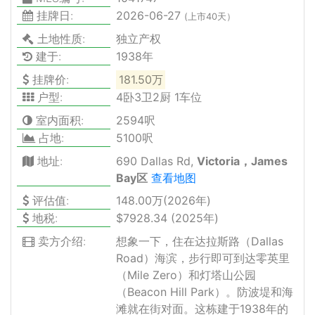
挂牌日:
2026-06-27
(上市40天）
土地性质:
独立产权
建于:
1938年
挂牌价:
181.50万
户型:
4卧3卫2厨 1车位
室内面积:
2594呎
占地:
5100呎
地址:
690 Dallas Rd,
Victoria，James
Bay区
查看地图
评估值:
148.00万(2026年)
地税:
$7928.34 (2025年)
卖方介绍:
想象一下，住在达拉斯路（Dallas
Road）海滨，步行即可到达零英里
（Mile Zero）和灯塔山公园
（Beacon Hill Park）。防波堤和海
滩就在街对面。这栋建于1938年的