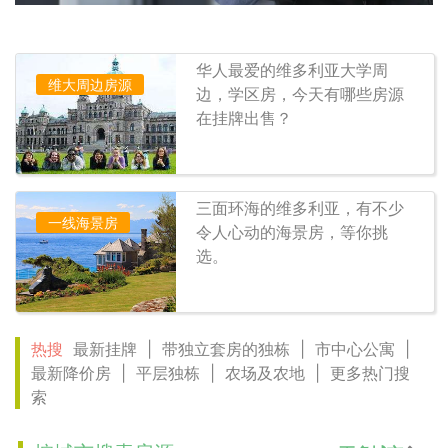
华人最爱的维多利亚大学周
维大周边房源
边，学区房，今天有哪些房源
在挂牌出售？
三面环海的维多利亚，有不少
一线海景房
令人心动的海景房，等你挑
选。
热搜
最新挂牌
|
带独立套房的独栋
|
市中心公寓
|
最新降价房
|
平层独栋
|
农场及农地
|
更多热门搜
索