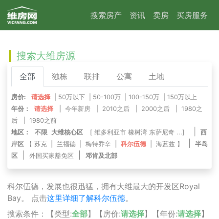
搜索房产
资讯
卖房
买房服务
搜索大维房源
全部
独栋
联排
公寓
土地
房价:
请选择
|
50万以下
|
50-100万
|
100-150万
|
150万以上
年份：
请选择
|
今年新房
|
2010之后
|
2000之后
|
1980之
后
|
1980之前
|
地区：
不限
大维核心区
[
维多利亚市
橡树湾
东萨尼奇
...]
西
|
岸区
【
苏克
|
兰福德
|
梅特乔辛
|
科尔伍德
|
海蓝兹
】
半岛
|
|
区
外国买家豁免区
邓肯及北部
科尔伍德，发展也很迅猛，拥有大维最大的开发区Royal
Bay。 点击
这里详细了解科尔伍德
。
搜索条件：【类型:
全部
】【房价:
请选择
】【年份:
请选择
】