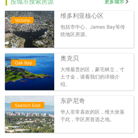
按城市搜索房源
更多城市
维多利亚核心区
Victoria
包括市中心、James Bay等传
统地区房源。
奥克贝
Oak Bay
大维最贵的区，豪宅林立，寸
土寸金，请看我们的详细介
绍。
东萨尼奇
Saanich East
华人非常喜欢的区，维大坐落
于此，学区房首选之地。