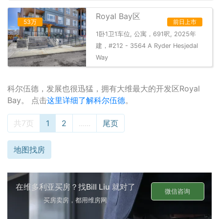
Royal Bay区
53万
前日上市
1卧1卫1车位, 公寓，691呎, 2025年
建，#212 - 3564 A Ryder Hesjedal
Way
科尔伍德，发展也很迅猛，拥有大维最大的开发区Royal
Bay。 点击
这里详细了解科尔伍德
。
共7页
1
2
......
尾页
地图找房
在维多利亚买房？找Bill Liu 就对了
微信咨询
买房卖房，都用维房网