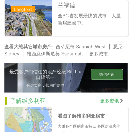
兰福德
Langford
全BC省发展最快的城市，大量
新房建设中。
查看大维其它城市房产
:
西萨尼奇 Saanich West
|
悉尼
Sidney
|
维西及伊斯瓜莫 Esquimalt
|
更多城市...
最受客户们信任的地产经纪 Bill Liu
微信咨询
口碑第一
买房卖房，都用维房网
了解维多利亚
更多资讯
看图了解维多利亚房市
大维各个区的房市特点 各区房源房价