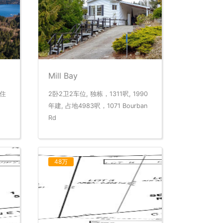
Mill Bay
用住
2卧2卫2车位, 独栋，1311呎, 1990
年建, 占地4983呎，1071 Bourban
Rd
48万