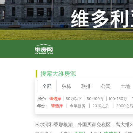
搜索大维房源
全部
独栋
联排
公寓
土地
房价:
请选择
|
50万以下
|
50-100万
|
100-150万
|
年份：
请选择
|
今年新房
|
2010之后
|
2000之
米尔湾和香那根湖，外国买家免税区，离大维35