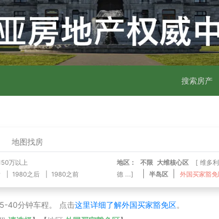
搜索房产
地图找房
150万以上
地区：
不限
大维核心区
[
维多利
|
|
后
|
1980之后
|
1980之前
德
...]
半岛区
外国买家豁免
-40分钟车程。 点击
这里详细了解外国买家豁免区
。