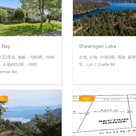
l Bay
Shawnigan Lake
2卫2车位, 独栋，1080呎, 1990
土地, 占地: 31363呎, 用途: 家
, 占地4952呎，1085
宅，Lot C Creife Rd
erman Rd
8万
48万