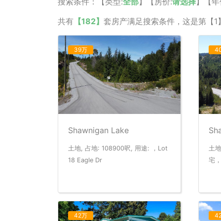
搜索条件：【类型:
全部
】【房价:
请选择
】【年
共有
【182】
套房产满足搜索条件，这是第【1
39万
4
Shawnigan Lake
Sh
土地, 占地: 108900呎, 用途: ，Lot
土地
18 Eagle Dr
宅，L
42万
4