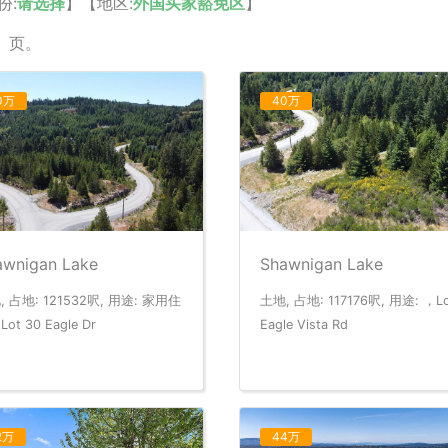
份:
请选择
】【地区:
外国买家豁免区
】
】页。
0万
40万
awnigan Lake
Shawnigan Lake
, 占地: 121532呎, 用途: 家用住
土地, 占地: 117176呎, 用途: ，Lo
ot 30 Eagle Dr
Eagle Vista Rd
2万
44万