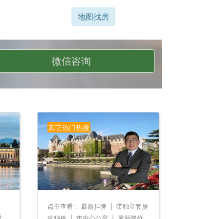
地图找房
微信咨询
其它热门热搜
、
点击查看：
最新挂牌
|
带独立套房
投
的独栋
|
市中心公寓
|
最新降价