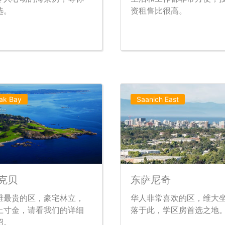
选。
资租售比很高。
ak Bay
Saanich East
克贝
东萨尼奇
维最贵的区，豪宅林立，
华人非常喜欢的区，维大
土寸金，请看我们的详细
落于此，学区房首选之地
绍。