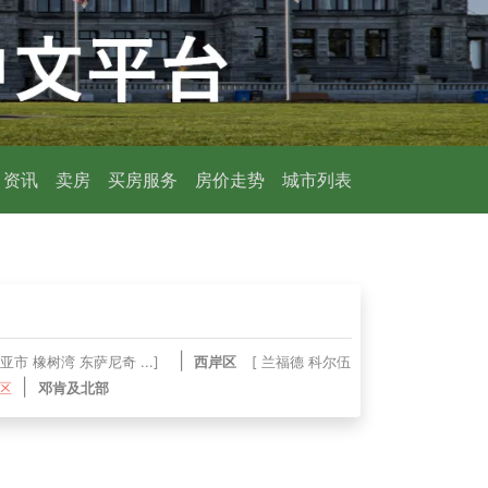
资讯
卖房
买房服务
房价走势
城市列表
|
亚市
橡树湾
东萨尼奇
...]
西岸区
[
兰福德
科尔伍
|
区
邓肯及北部