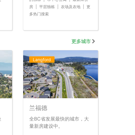
房
|
平层独栋
|
农场及农地
|
更
多热门搜索
更多城市
Langford
兰福德
坐
全BC省发展最快的城市，大
。
量新房建设中。