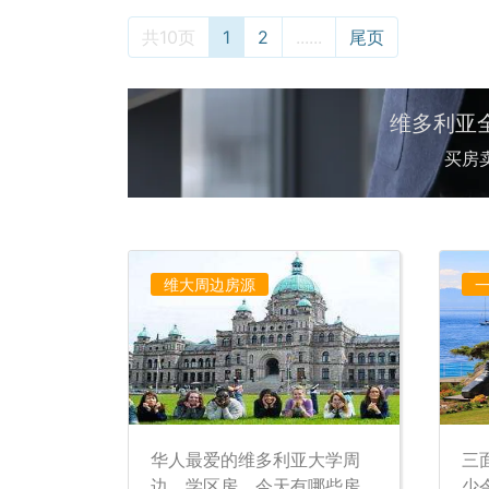
共10页
1
2
......
尾页
维多利亚
买房
维大周边房源
华人最爱的维多利亚大学周
三
边，学区房，今天有哪些房
少