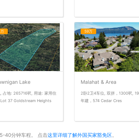
5万
59万
awnigan Lake
Malahat & Area
, 占地: 265716呎, 用途: 家用住
2卧2卫4车位, 双拼，1300呎, 19
ot 37 Goldstream Heights
年建，574 Cedar Cres
-40分钟车程。 点击
这里详细了解外国买家豁免区
。