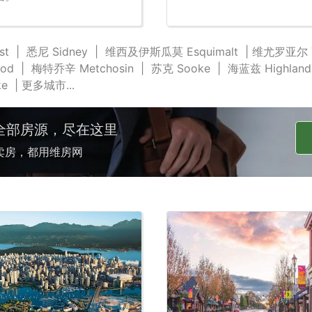
st
|
悉尼 Sidney
|
维西及伊斯瓜莫 Esquimalt
|
维尤罗亚尔 Vi
od
|
梅特乔辛 Metchosin
|
苏克 Sooke
|
海蓝兹 Highland
ke
|
更多城市...
全部房源，尽在这里
卖房，都用维房网