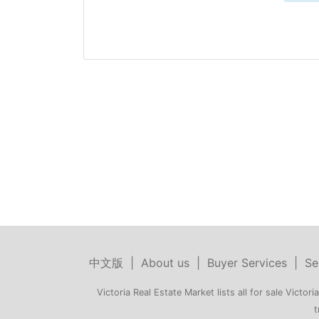
中文版
|
About us
|
Buyer Services
|
Se
Victoria Real Estate Market lists all for sale Victoria
t