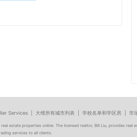
ller Services
|
大维所有城市列表
|
学校名单和学区房
|
市
 real estate properties online. The licensed realtor, Bill Liu, provides real e
rading services to all clients.