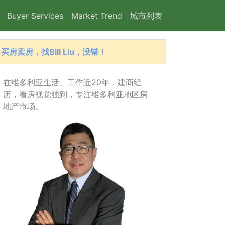
Buyer Services
Market Trend
城市列表
买房卖房，找Bill Liu，没错！
在维多利亚生活、工作近20年，建商经
历，看房视觉独到，专注维多利亚地区房
地产市场。