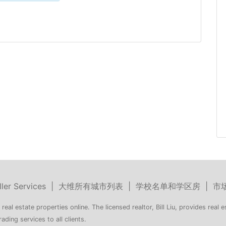
ller Services
|
大维所有城市列表
|
学校名单和学区房
|
市
 real estate properties online. The licensed realtor, Bill Liu, provides real e
rading services to all clients.