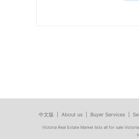
中文版
|
About us
|
Buyer Services
|
Se
Victoria Real Estate Market lists all for sale Victoria
t