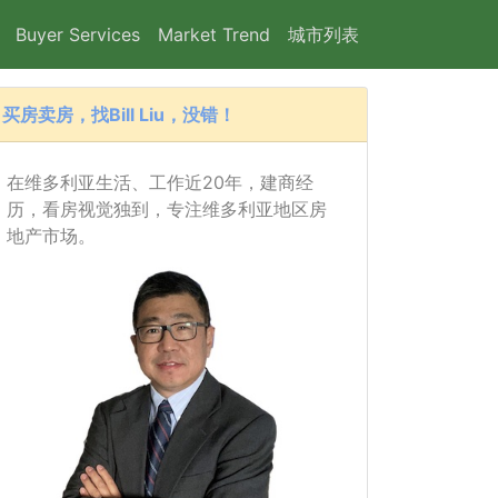
Buyer Services
Market Trend
城市列表
买房卖房，找Bill Liu，没错！
在维多利亚生活、工作近20年，建商经
历，看房视觉独到，专注维多利亚地区房
地产市场。