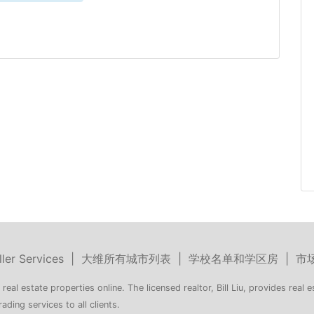
ller Services
|
大维所有城市列表
|
学校名单和学区房
|
市
 real estate properties online. The licensed realtor, Bill Liu, provides real e
rading services to all clients.