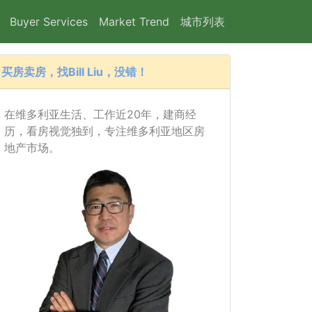
Buyer Services
Market Trend
城市列表
买房卖房，找Bill Liu，没错！
在维多利亚生活、工作近20年，建商经
历，看房视觉独到，专注维多利亚地区房
地产市场。