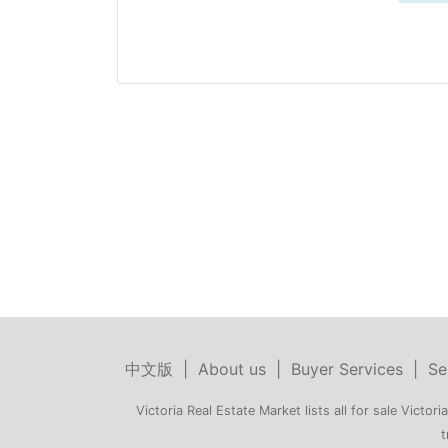
中文版
|
About us
|
Buyer Services
|
Se
Victoria Real Estate Market lists all for sale Victoria
t