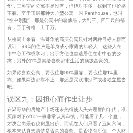
华，三卧室的公寓不是没有，但绝对不多，找到了也价格
不菲。至于顶层那种大户型公寓，叫 Penthouse，也叫
“空中别墅”，那是公寓中的奢侈品，大到三、四千尺的都
有，至于价格，上千万。
从格局上来看，温哥华的高层公寓只针对两种目标人群而
设计：99%的住户是单身或小家庭的年轻人，这些人在
市中心工作或学习，出于方便也首选居住在市中心的公
寓；另外的1%是卖给喜欢都市生活的顶级富豪的。
如果你喜欢公寓，要么往那99%里靠，要么往那1%里
靠。如果两边都靠不上，那还是买联排别墅或者独立屋去
吧。
误区九：因担心而作出让步
在温哥华的房地产市场还未热得使人失去理智的年代，准
买家对下offer一事非常认真审慎，可能看了几十个盘，
才决定向最心仪房屋出价。而现在人们只看了五间六间，
根本未认真想清楚是否真的喜欢、是否物有所值、个人财