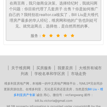
在商言商，我只做商业决策。选择经纪时，我就问两
个问题：你目前代理了几套房子 出售？你是如何推广
自己的？我特别在realtor.ca核实了，Bill Liu是大维代
理房产最多的华人经纪，维房网和他的广告也到处可
见。就凭这两点，选择他，是自然而然的事。
服务：
|
关于维房网
|
买房服务
|
我要卖房
|
大维所有城市
列表
|
学校名单和学区房
|
市场走势
维多利亚房地产网，本地唯一的中文房地产网络平台，与MLS®完全同步
更新房源信息。在维多利亚，无论是买房还是卖房，当然是找
Bill Liu - 维
多利亚房产专家
诚信 用心。微信号：vicfangwang 邮件：
bill.liu.victoria@gmail.com
MLS® property information is provided under copyright© by the