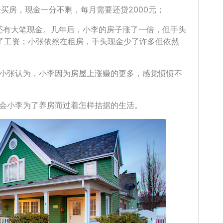
买房，现金一分不剩，每月需要还贷2000元；
头还有大笔现金。几年后，小李的房子涨了一倍，但手头
光了工资；小张依然在租房，手头现金少了许多但依然
小张认为，小李因为房屋上涨赚的更多，感觉愤愤不
会小李为了养房而过着怎样拮据的生活。