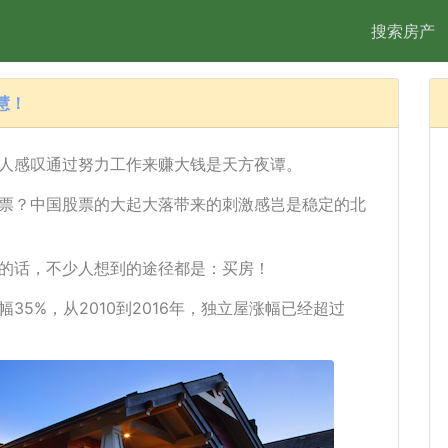
搜索房产
慧！
人感叹通过努力工作来赚大钱是天方夜谭。
票？中国股票的大起大落带来的刺激感岂是稳定的北
的话，不少人想到的途径都是：买房！
幅35%，从2010到2016年，独立屋涨幅已经超过