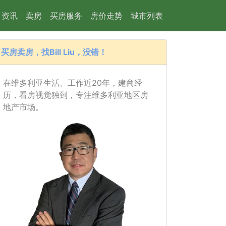
资讯
卖房
买房服务
房价走势
城市列表
买房卖房，找Bill Liu，没错！
在维多利亚生活、工作近20年，建商经
历，看房视觉独到，专注维多利亚地区房
地产市场。