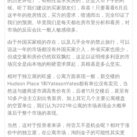
的历史评论），有刚性需求买房的，正是入市下手的时
候。听了我们建议的买家朋友们，恭喜！只要看看6月后
这半年的抢房情况，买方的需求，喷涌而出，完全印证了
我们的预测。毕竟我们是每天都在房市里分析和看房，对
市场的反应会比一般人敏感很多。
由于外国买家税的存在，以及几乎全年的禁止旅行，可以
说这一年的市场都没有外国买家介入，外省买家也很少，
但成交量和房价仍然双双飘红，这足以证明维多利亚的市
场完全是由本地的刚硬需求撑起，其根基是多么坚实。
相对于独立屋的旺盛，公寓方面表现一般，新交楼的
Hudson Place 1和YatesonYates都有单位没有卖完，当
然这与建商逆市调高售价有关，后者11月交楼后，甚至有
10多户业主立刻出售新房。加上其它几个主要公寓楼盘
的空置单位，我们认为2021年公寓的市场表现会大概率
落后于整个市场的表现。
当然，这对于投资者来讲，何尝又不是机会呢？相对于涨
价中的独立屋，在公寓市场，淘到金子的可能性其实更