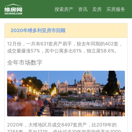
搜索房产
资讯
卖房
买房服务
2020年维多利亚房市回顾
12月份，一共有631套房产易手，较去年同期的402套，
成交量爆涨57%，其中公寓多出61%，独立屋58.6%。
全年市场数字
2020年，大维地区共成交8497套房产，比2019年的
7255套，高出17.1%，也比过去10年的平均值高出1000