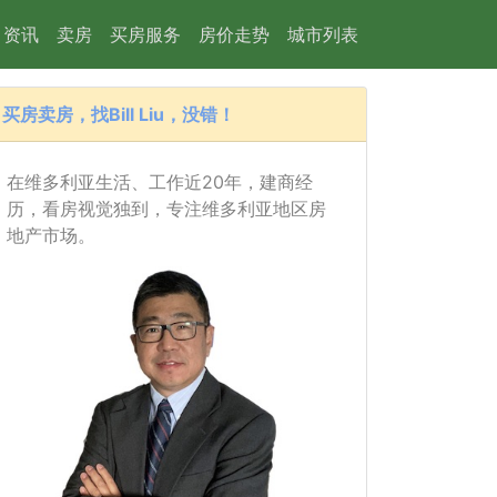
资讯
卖房
买房服务
房价走势
城市列表
买房卖房，找Bill Liu，没错！
在维多利亚生活、工作近20年，建商经
历，看房视觉独到，专注维多利亚地区房
地产市场。