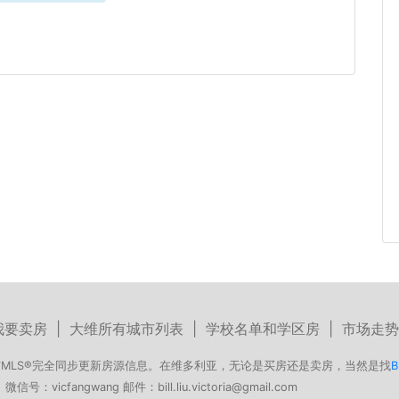
我要卖房
|
大维所有城市列表
|
学校名单和学区房
|
市场走势
MLS®完全同步更新房源信息。在维多利亚，无论是买房还是卖房，当然是找
B
号：vicfangwang 邮件：bill.liu.victoria@gmail.com