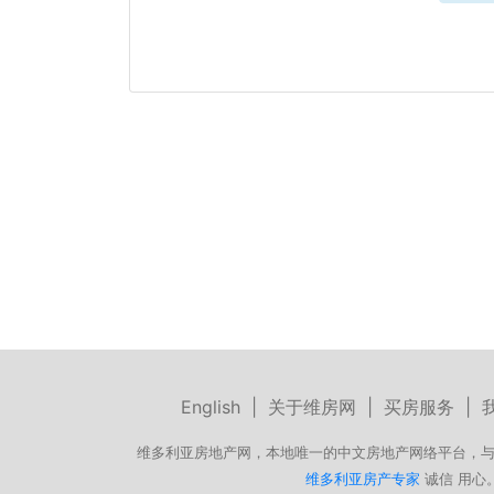
English
|
关于维房网
|
买房服务
|
维多利亚房地产网，本地唯一的中文房地产网络平台，与
维多利亚房产专家
诚信 用心。微信