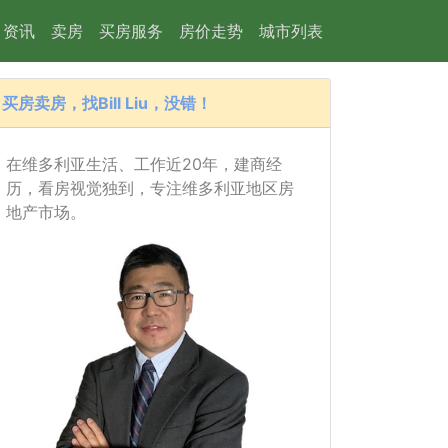
资讯
卖房
买房服务
房价走势
城市列表
买房卖房，找Bill Liu，没错！
在维多利亚生活、工作近20年，建商经
历，看房视觉独到，专注维多利亚地区房
地产市场。