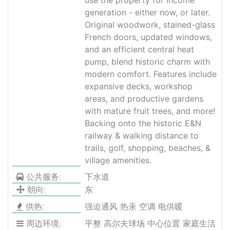
generation - either now, or later.
Original woodwork, stained-glass
French doors, updated windows,
and an efficient central heat
pump, blend historic charm with
modern comfort. Features include
expansive decks, workshop
areas, and productive gardens
with mature fruit trees, and more!
Backing onto the historic E&N
railway & walking distance to
trails, golf, shopping, beaches, &
village amenities.
公共服务:
下水道
朝向:
东
供热:
强迫通风 热汞 空调 电供暖
周边环境:
平整 高尔夫球场 中心位置 家庭生活