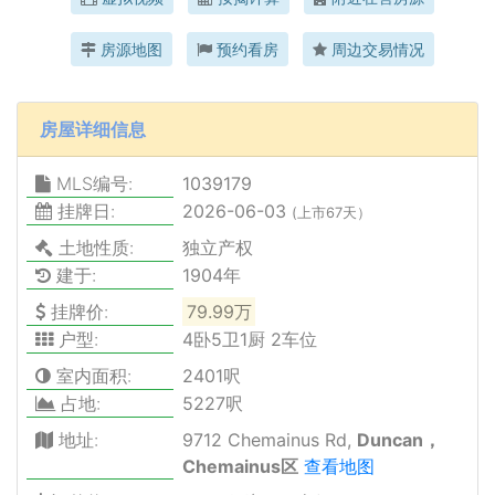
房源地图
预约看房
周边交易情况
房屋详细信息
MLS编号:
1039179
挂牌日:
2026-06-03
(上市67天）
土地性质:
独立产权
建于:
1904年
挂牌价:
79.99万
户型:
4卧5卫1厨 2车位
室内面积:
2401呎
占地:
5227呎
地址:
9712 Chemainus Rd,
Duncan，
Chemainus区
查看地图