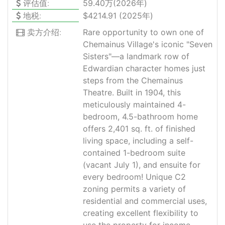
评估值:
59.40万(2026年)
地税:
$4214.91 (2025年)
卖方介绍:
Rare opportunity to own one of
Chemainus Village's iconic "Seven
Sisters"—a landmark row of
Edwardian character homes just
steps from the Chemainus
Theatre. Built in 1904, this
meticulously maintained 4-
bedroom, 4.5-bathroom home
offers 2,401 sq. ft. of finished
living space, including a self-
contained 1-bedroom suite
(vacant July 1), and ensuite for
every bedroom! Unique C2
zoning permits a variety of
residential and commercial uses,
creating excellent flexibility to
use the property for income