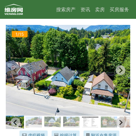
搜索房产
资讯
卖房
买房服务
1/15
虚拟视频
按揭计算
附近在售房源