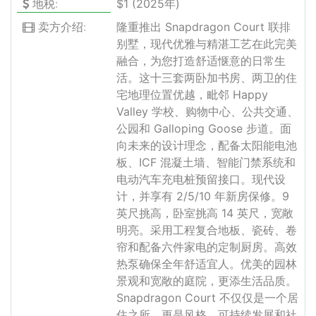
地税:
$1 (2025年)
卖方介绍:
隆重推出 Snapdragon Court 联排
别墅，现代优雅与精湛工艺在此完美
融合，为您打造舒适惬意的日常生
活。这十三套两卧加书房、两卫的住
宅地理位置优越，毗邻 Happy
Valley 学校、购物中心、公共交通、
公园和 Galloping Goose 步道。面
向未来的设计理念，配备太阳能电池
板、ICF 混凝土墙、智能门禁系统和
电动汽车充电桩预留接口。现代设
计，并享有 2/5/10 年新房保修。9
英尺挑高，卧室挑高 14 英尺，宽敞
明亮。采用工程复合地板、瓷砖、卷
帘和配备六件家电的定制厨房。高效
热泵确保全年舒适宜人。优美的园林
景观和宽敞的庭院，更添生活品质。
Snapdragon Court 不仅仅是一个居
住之所，更是风格、可持续发展和社