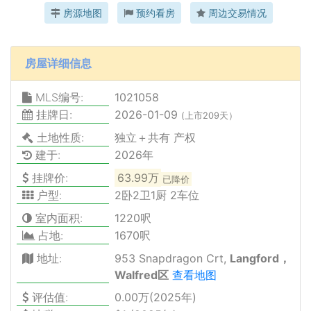
房源地图
预约看房
周边交易情况
房屋详细信息
MLS编号:
1021058
挂牌日:
2026-01-09
(上市209天）
土地性质:
独立＋共有 产权
建于:
2026年
挂牌价:
63.99万
已降价
户型:
2卧2卫1厨 2车位
室内面积:
1220呎
占地:
1670呎
地址:
953 Snapdragon Crt,
Langford，
Walfred区
查看地图
评估值:
0.00万(2025年)