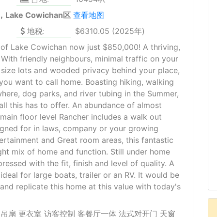
，Lake Cowichan区
查看地图
地税:
$6310.05 (2025年)
s of Lake Cowichan now just $850,000! A thriving,
With friendly neighbours, minimal traffic on your
s size lots and wooded privacy behind your place,
you want to call home. Boasting hiking, walking
where, dog parks, and river tubing in the Summer,
h all this has to offer. An abundance of almost
s main floor level Rancher includes a walk out
gned for in laws, company or your growing
tertainment and Great room areas, this fantastic
ght mix of home and function. Still under home
ressed with the fit, finish and level of quality. A
 ideal for large boats, trailer or an RV. It would be
d and replicate this home at this value with today's
吊扇 更衣室 访客控制 客餐厅一体 法式对开门 天窗