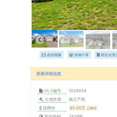
虚拟视频
按揭计算
附近在售
房屋详细信息
MLS编号:
1028934
土地性质:
独立产权
挂牌价:
85.00万
已降价
室内面积:
2879呎