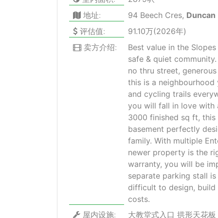
地址:
94 Beech Cres,
Duncan
评估值:
91.10万(2026年)
卖方介绍:
Best value in the Slope
safe & quiet community. 
no thru street, generou
this is a neighbourhood 
and cycling trails every
you will fall in love wit
3000 finished sq ft, thi
basement perfectly desi
family. With multiple En
newer property is the ri
warranty, you will be imp
separate parking stall is
difficult to design, buil
costs.
屋内设施:
大教堂式入口 拱形天花板 