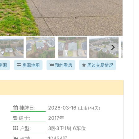
房源
房源地图
预约看房
周边交易情况
挂牌日:
2026-03-16
(上市144天）
建于:
2017年
户型:
3卧3卫1厨 6车位
占地:
10454呎