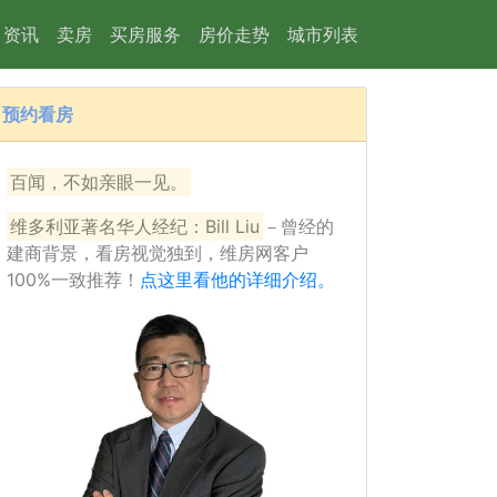
资讯
卖房
买房服务
房价走势
城市列表
预约看房
15
百闻，不如亲眼一见。
维多利亚著名华人经纪：Bill Liu
－曾经的
建商背景，看房视觉独到，维房网客户
100%一致推荐！
点这里看他的详细介绍。