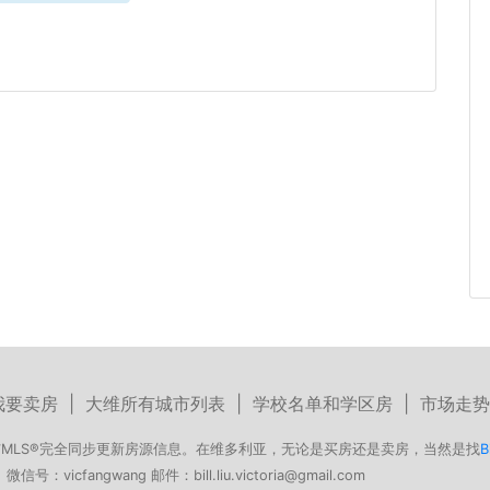
我要卖房
|
大维所有城市列表
|
学校名单和学区房
|
市场走势
MLS®完全同步更新房源信息。在维多利亚，无论是买房还是卖房，当然是找
B
号：vicfangwang 邮件：bill.liu.victoria@gmail.com