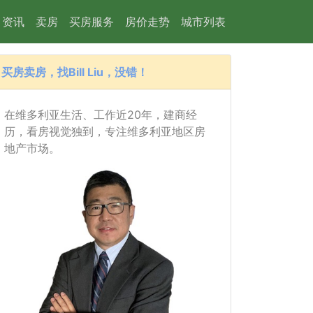
资讯
卖房
买房服务
房价走势
城市列表
买房卖房，找Bill Liu，没错！
在维多利亚生活、工作近20年，建商经
历，看房视觉独到，专注维多利亚地区房
地产市场。