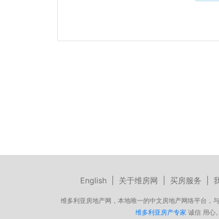
English
|
关于维房网
|
买房服务
|
维多利亚房地产网，本地唯一的中文房地产网络平台，与
维多利亚房产专家
诚信 用心。微信