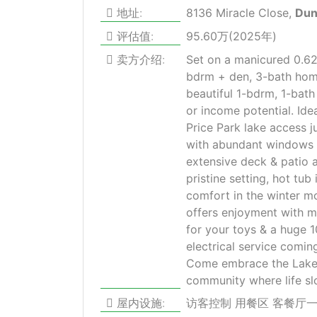
地址:
8136 Miracle Close,
Du
评估值:
95.60万(2025年)
卖方介绍:
Set on a manicured 0.62
bdrm + den, 3-bath hom
beautiful 1-bdrm, 1-bath
or income potential. Ide
Price Park lake access j
with abundant windows 
extensive deck & patio a
pristine setting, hot t
comfort in the winter m
offers enjoyment with m
for your toys & a huge 
electrical service coming
Come embrace the Lake C
community where life sl
屋内设施:
访客控制 用餐区 客餐厅