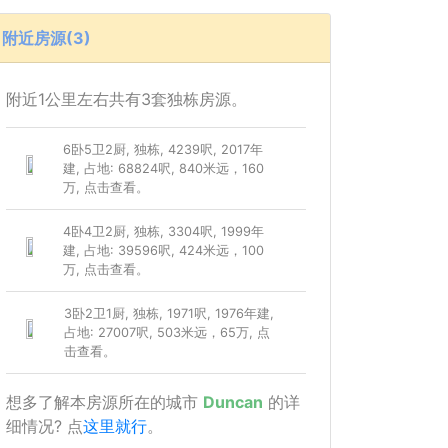
附近房源(3)
附近1公里左右共有3套独栋房源。
6卧5卫2厨, 独栋, 4239呎, 2017年
建, 占地: 68824呎, 840米远，160
万, 点击查看。
4卧4卫2厨, 独栋, 3304呎, 1999年
建, 占地: 39596呎, 424米远，100
万, 点击查看。
3卧2卫1厨, 独栋, 1971呎, 1976年建,
占地: 27007呎, 503米远，65万, 点
击查看。
想多了解本房源所在的城市
Duncan
的详
细情况? 点
这里就行
。