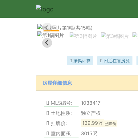
1/15
按揭计算
附近在售房源
房屋详细信息
MLS编号:
1038417
土地性质:
独立产权
挂牌价:
139.99万
已降价
室内面积:
3015呎