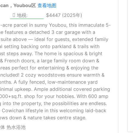
ncan，Youbou区
查看地图
地税:
$4447 (2025年)
-acre parcel in sunny Youbou, this immaculate 5-
e features a detached 3 car garage with a
 suite above — ideal for guests, extended family
al setting backing onto parkland & trails with
ust steps away. The home is spacious & bright
& French doors, a large family room down &
reas perfect for entertaining & enjoying the
ub included! 2 cozy woodstoves ensure warmth &
onths. A fully fenced, low-maintenance yard
inimal upkeep. Ample additional covered parking
1000+sq.ft. shop for your hobbies. With 600 amp
 into the property, the possibilities are endless.
owichan lifestyle in this welcoming laid-back
ows down & nature takes centre stage.
一体 热水浴池