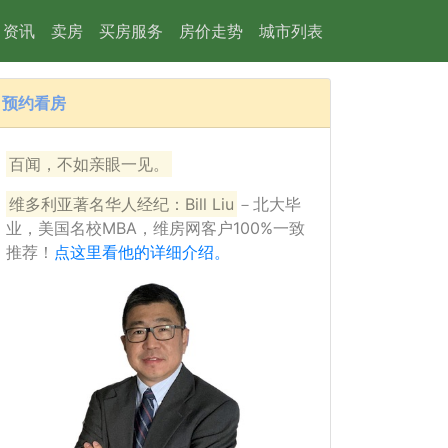
资讯
卖房
买房服务
房价走势
城市列表
预约看房
39
百闻，不如亲眼一见。
维多利亚著名华人经纪：Bill Liu
－北大毕
业，美国名校MBA，维房网客户100%一致
推荐！
点这里看他的详细介绍。