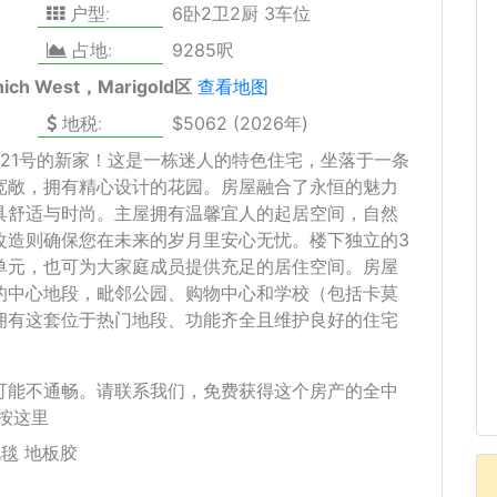
户型:
6卧2卫2厨 3车位
占地:
9285呎
nich West，Marigold区
查看地图
地税:
$5062 (2026年)
21号的新家！这是一栋迷人的特色住宅，坐落于一条
宽敞，拥有精心设计的花园。房屋融合了永恒的魅力
具舒适与时尚。主屋拥有温馨宜人的起居空间，自然
改造则确保您在未来的岁月里安心无忧。楼下独立的3
单元，也可为大家庭成员提供充足的居住空间。房屋
的中心地段，毗邻公园、购物中心和学校（包括卡莫
拥有这套位于热门地段、功能齐全且维护良好的住宅
可能不通畅。请联系我们，免费获得这个房产的全中
按这里
毯 地板胶