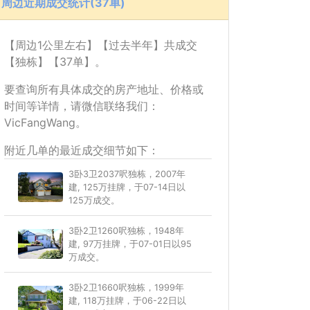
周边近期成交统计(37单)
【周边1公里左右】【过去半年】共成交
【独栋】【37单】。
要查询所有具体成交的房产地址、价格或
时间等详情，请微信联络我们：
VicFangWang。
附近几单的最近成交细节如下：
3卧3卫2037呎独栋，2007年
建, 125万挂牌，于07-14日以
125万成交。
3卧2卫1260呎独栋，1948年
建, 97万挂牌，于07-01日以95
万成交。
3卧2卫1660呎独栋，1999年
建, 118万挂牌，于06-22日以