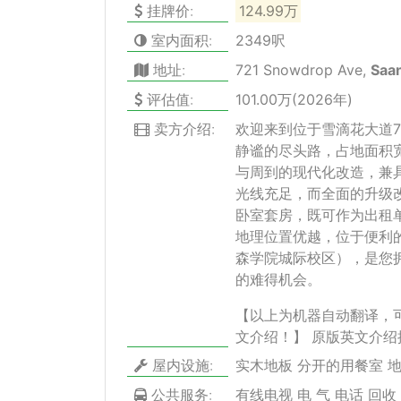
挂牌价:
124.99万
室内面积:
2349呎
地址:
721 Snowdrop Ave,
Saa
评估值:
101.00万(2026年)
卖方介绍:
欢迎来到位于雪滴花大道7
静谧的尽头路，占地面积
与周到的现代化改造，兼
光线充足，而全面的升级
卧室套房，既可作为出租
地理位置优越，位于便利
森学院城际校区），是您
的难得机会。
【以上为机器自动翻译，
文介绍！】
原版英文介绍
屋内设施:
实木地板 分开的用餐室 地
公共服务:
有线电视 电 气 电话 回收