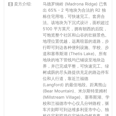
卖方介绍:
马德罗纳岭 (Madrona Ridge) 已售
出 65% - 2 号地块为合法的 R2 独
栋住宅用地，可快速完工。套房合
法。该地块为下沉式设计，面积超过
5100 平方英尺，拥有朝西的后院，
可饱览整个社区和山谷的壮丽景色。
地理位置优越，远离喧嚣的道路，步
行即可到达各种便利设施、学校、步
道和塞蒂斯湖 (Thetis Lake)。所有
地块的地下管线均已铺设至地块边
界，并已完成平整，可快速完工。绿
树成荫的尽头路提供充足的路边停车
位和人行道，靠近兰福德
(Langford) 的最佳地段。距离熊山
(Bear Mountain)、米尔斯特里姆村
(Millstream Village)、塞蒂斯湖、学
校和兰福德市中心仅几分钟路程，驱
车片刻即可到达维多利亚市中心。独
栋住宅和双拼住宅地块仍然有售。请