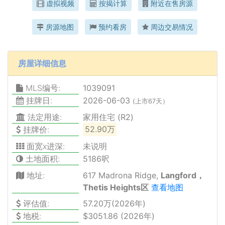
虚拟视频
按揭计算
附近在售房源
房源地图
预约看房
周边交易情况
房屋详细信息
MLS编号:
1039091
挂牌日:
2026-06-03
(上市67天）
法定用途:
家用住宅 (R2)
挂牌价:
52.90万
面宽x进深:
未说明
土地面积:
5186呎
地址:
617 Madrona Ridge,
Langford，
Thetis Heights区
查看地图
评估值:
57.20万(2026年)
地税:
$3051.86 (2026年)