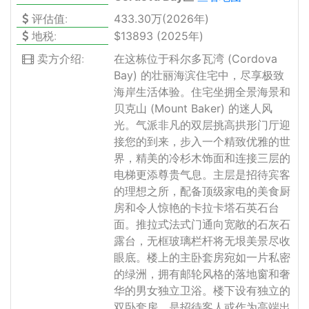
评估值:
433.30万(2026年)
地税:
$13893 (2025年)
卖方介绍:
在这栋位于科尔多瓦湾 (Cordova
Bay) 的壮丽海滨住宅中，尽享极致
海岸生活体验。住宅坐拥全景海景和
贝克山 (Mount Baker) 的迷人风
光。气派非凡的双层挑高拱形门厅迎
接您的到来，步入一个精致优雅的世
界，精美的冷杉木饰面和连接三层的
电梯更添尊贵气息。主层是招待宾客
的理想之所，配备顶级家电的美食厨
房和令人惊艳的卡拉卡塔石英石台
面。推拉式法式门通向宽敞的石灰石
露台，无框玻璃栏杆将无垠美景尽收
眼底。楼上的主卧套房宛如一片私密
的绿洲，拥有邮轮风格的落地窗和奢
华的男女独立卫浴。楼下设有独立的
双卧套房，是招待客人或作为高端出