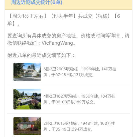
周边近期成交统计(6单)
【周边1公里左右】【过去半年】共成交【独栋】【6
单】。
要查询所有具体成交的房产地址、价格或时间等详情，请
微信联络我们：VicFangWang。
附近几单的最近成交细节如下：
6卧3卫2605呎独栋，1996年建, 140万挂
牌，于07-15日以131万成交。
4卧2卫1827呎独栋，1956年建, 184万挂
牌，于06-03日以189万成交。
2卧2卫1615呎独栋，1948年建, 103万挂
牌，于05-19日以94万成交。