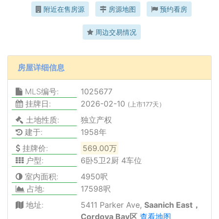
附近在售房源
房源地图
预约看房
周边交易情况
房屋详细信息
MLS编号:
1025677
挂牌日:
2026-02-10
(上市177天）
土地性质:
独立产权
建于:
1958年
挂牌价:
569.00万
户型:
6卧5卫2厨 4车位
室内面积:
4950呎
占地:
17598呎
地址:
5411 Parker Ave,
Saanich East，
Cordova Bay区
查看地图