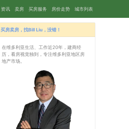
资讯
卖房
买房服务
房价走势
城市列表
买房卖房，找Bill Liu，没错！
在维多利亚生活、工作近20年，建商经
历，看房视觉独到，专注维多利亚地区房
地产市场。