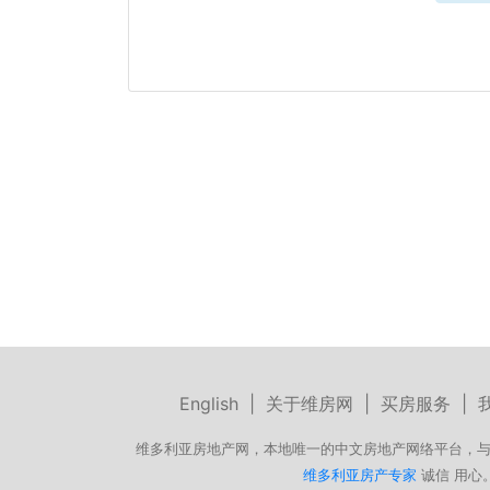
English
|
关于维房网
|
买房服务
|
维多利亚房地产网，本地唯一的中文房地产网络平台，与
维多利亚房产专家
诚信 用心。微信