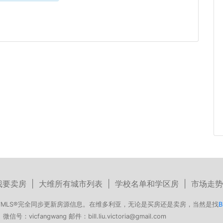
我要卖房
|
大维所有城市列表
|
学校名单和学区房
|
市场走势
MLS®完全同步更新房源信息。在维多利亚，无论是买房还是卖房，当然是找
B
号：vicfangwang 邮件：bill.liu.victoria@gmail.com