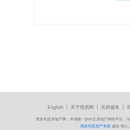
English
|
关于维房网
|
买房服务
|
维多利亚房地产网，本地唯一的中文房地产网络平台，与
维多利亚房产专家
诚信 用心。微信