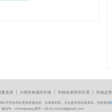
我要卖房
|
大维所有城市列表
|
学校名单和学区房
|
市场走势
MLS®完全同步更新房源信息。在维多利亚，无论是买房还是卖房，当然是找
B
号：vicfangwang 邮件：bill.liu.victoria@gmail.com