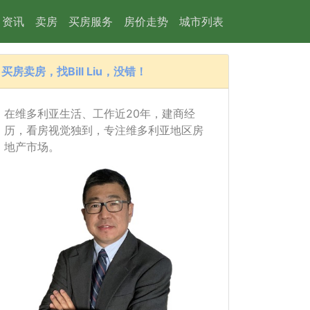
资讯
卖房
买房服务
房价走势
城市列表
买房卖房，找Bill Liu，没错！
在维多利亚生活、工作近20年，建商经
历，看房视觉独到，专注维多利亚地区房
地产市场。