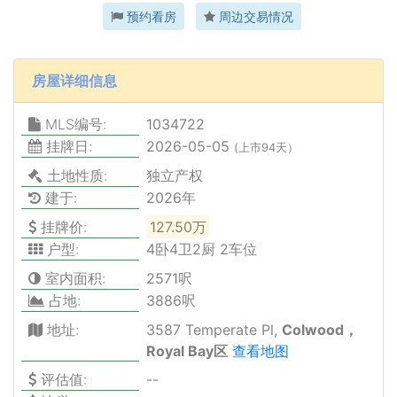
预约看房
周边交易情况
房屋详细信息
MLS编号:
1034722
挂牌日:
2026-05-05
(上市94天）
土地性质:
独立产权
建于:
2026年
挂牌价:
127.50万
户型:
4卧4卫2厨 2车位
室内面积:
2571呎
占地:
3886呎
地址:
3587 Temperate Pl,
Colwood，
Royal Bay区
查看地图
评估值:
--