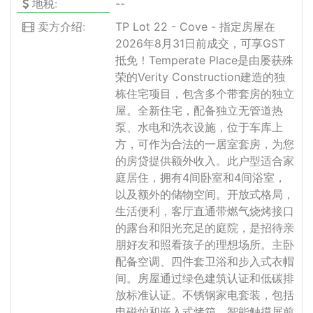
地税:
--
卖方介绍:
TP Lot 22 - Cove - 指定房屋在
2026年8月31日前成交，可享GST
抵免！Temperate Place是由屡获殊
荣的Verity Construction建造的独
栋住宅项目，包含多个带套房的独立
屋。全新住宅，配备独立无管道热
泵、水电和洗衣设施，位于车库上
方，可作为合法的一居室套房，为您
的房贷提供额外收入。此户型适合家
庭居住，拥有4间卧室和4间浴室，
以及额外的储物空间。开放式格局，
生活便利，客厅直通带燃气烧烤接口
的露台和阳光充足的庭院，是招待亲
朋好友和照看孩子的理想场所。主卧
配备空调、四件套卫浴和步入式衣帽
间。房屋通过绿色建筑认证和低碳排
放标准认证。不锈钢家电套装，包括
电磁炉和嵌入式烤箱。智能触摸屏前