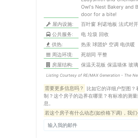
Owl's Nest Bakery and 
door for a bite!
屋内设施:
百叶窗 利诺地板 法式对开
公共服务:
电 垃圾 回收
供热:
热汞 球团炉 空调 电供暖
周边环境:
死胡同 平整
房屋结构:
保温天花板 保温墙体 玻
Listing Courtesy of RE/MAX Generation - The Ne
需要更多信息吗？
比如它的详细户型图？
制？这个房子的边界在哪里？有标准的测量
息。
若这个房子有什么动态(如价格下调)，我