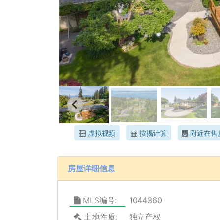
虚拟视频
按揭计算
附近在售
房屋详细信息
MLS编号:
1044360
土地性质:
独立产权