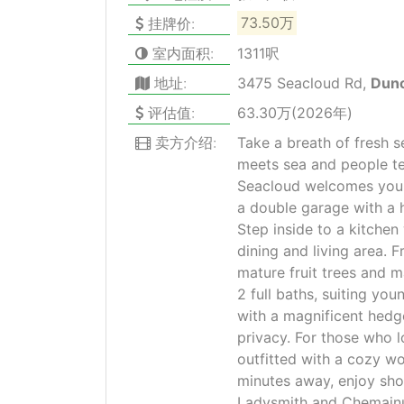
挂牌价:
73.50万
室内面积:
1311呎
地址:
3475 Seacloud Rd,
Dun
评估值:
63.30万(2026年)
卖方介绍:
Take a breath of fresh 
meets sea and people te
Seacloud welcomes you 
a double garage with a h
Step inside to a kitchen
dining and living area. 
mature fruit trees and 
2 full baths, suiting you
with a magnificent hedg
privacy. For those who 
outfitted with a cozy wo
minutes away, enjoy sho
Ladysmith and Chemainus.