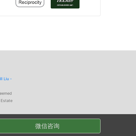
ill Liu -
 deemed
 Estate
微信咨询