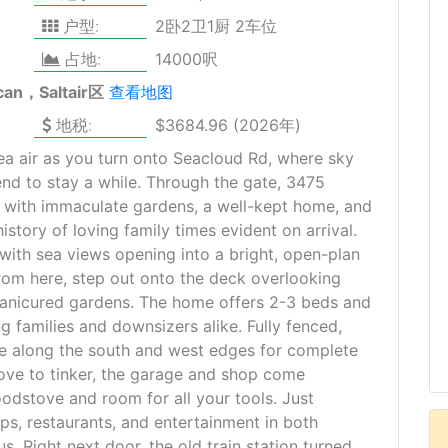
户型:
2卧2卫1厨 2车位
占地:
14000呎
can，Saltair区
查看地图
地税:
$3684.96 (2026年)
sea air as you turn onto Seacloud Rd, where sky
nd to stay a while. Through the gate, 3475
with immaculate gardens, a well-kept home, and
istory of loving family times evident on arrival.
 with sea views opening into a bright, open-plan
From here, step out onto the deck overlooking
manicured gardens. The home offers 2-3 beds and
ng families and downsizers alike. Fully fenced,
e along the south and west edges for complete
love to tinker, the garage and shop come
odstove and room for all your tools. Just
ps, restaurants, and entertainment in both
 Right next door, the old train station turned