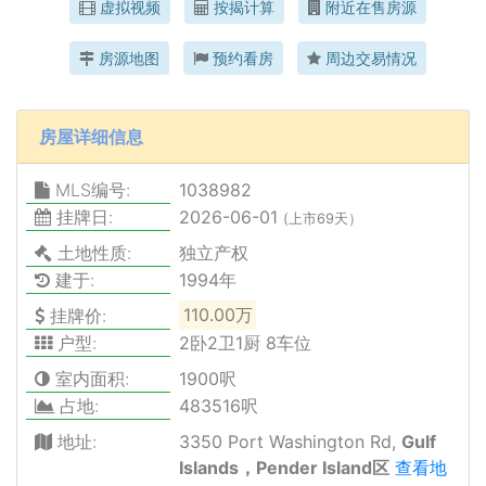
虚拟视频
按揭计算
附近在售房源
房源地图
预约看房
周边交易情况
房屋详细信息
MLS编号:
1038982
挂牌日:
2026-06-01
(上市69天）
土地性质:
独立产权
建于:
1994年
挂牌价:
110.00万
户型:
2卧2卫1厨 8车位
室内面积:
1900呎
占地:
483516呎
地址:
3350 Port Washington Rd,
Gulf
Islands，Pender Island区
查看地