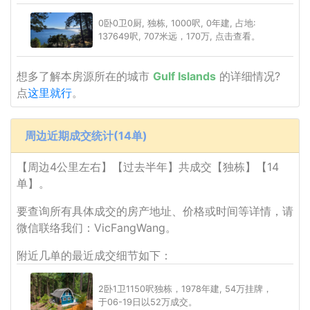
0卧0卫0厨, 独栋, 1000呎, 0年建, 占地:
137649呎, 707米远，170万, 点击查看。
想多了解本房源所在的城市
Gulf Islands
的详细情况?
点
这里就行
。
周边近期成交统计(14单)
【周边4公里左右】【过去半年】共成交【独栋】【14
单】。
要查询所有具体成交的房产地址、价格或时间等详情，请
微信联络我们：VicFangWang。
附近几单的最近成交细节如下：
2卧1卫1150呎独栋，1978年建, 54万挂牌，
于06-19日以52万成交。