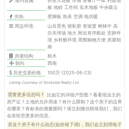
屋内设施:
拱形天花板 吊扇 客餐厅一体 利诺地
板 地砖 工作间 实木地板 中央吸尘
供热:
壁脚板 热汞 空调 电供暖
周边环境:
山谷景色 很私密 有坡度 树林中 高
尔夫球场 地大 附近有停船处 安静环
境 乡村般环境 周围购物方便 房屋朝
南
房屋结构:
框木
朝向:
西南
历史交易价格:
100万 (2025-06-23)
Listing Courtesy of Dockside Realty Ltd.
需要更多信息吗？
比如它的详细户型图？看看现业主的
房产证？土地的允许用途？有什么限制？这个房子的边界
在哪里？有标准的测量图吗？请立刻微信联络我们，我们
会发给您更多的信息。
若这个房子有什么动态(如价格下调)，我们会立刻用电子