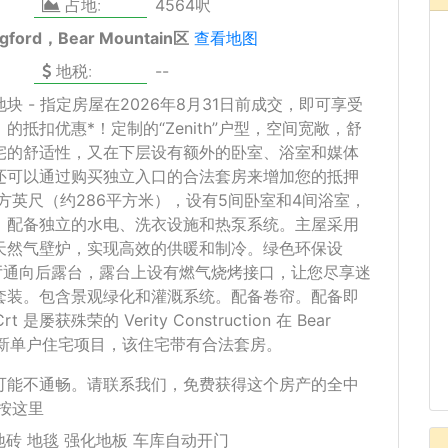
占地:
4564呎
gford，Bear Mountain区
查看地图
地税:
--
 - 指定房屋在2026年8月31日前成交，即可享受
的抵扣优惠*！定制的“Zenith”户型，空间宽敞，舒
宅的舒适性，又在下层设有额外的卧室、浴室和媒体
还可以通过购买独立入口的合法套房来增加您的抵押
平方英尺（约286平方米），设有5间卧室和4间浴室，
，配备独立的水电、洗衣设施和热泵系统。主屋采用
天然气壁炉，实现高效的供暖和制冷。绿色环保设
客厅通向后露台，露台上设有燃气烧烤接口，让您尽享迷
套装。包含景观绿化和灌溉系统。配备卷帘。配备即
t 是屡获殊荣的 Verity Construction 在 Bear
推出的最新单户住宅项目，该住宅带有合法套房。
可能不通畅。请联系我们，免费获得这个房产的全中
按这里
地砖 地毯 强化地板 车库自动开门