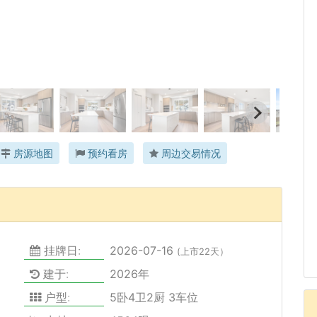
房源地图
预约看房
周边交易情况
挂牌日:
2026-07-16
(上市22天）
建于:
2026年
户型:
5卧4卫2厨 3车位