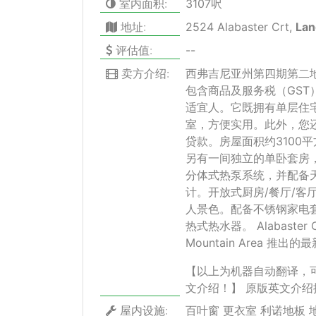
室内面积:
3107呎
地址:
2524 Alabaster Crt,
Lan
评估值:
--
卖方介绍:
西弗吉尼亚州第四期第二地块
包含商品及服务税（GST）
适宜人。它既拥有单层住
室，方便实用。此外，您
贷款。房屋面积约3100
另有一间独立的单卧套房
分体式热泵系统，并配备
计。开放式厨房/餐厅/
人景色。配备不锈钢家电
热式热水器。 Alabaster Cr
Mountain Area 
【以上为机器自动翻译，
文介绍！】
原版英文介绍
屋内设施:
百叶窗 更衣室 利诺地板 