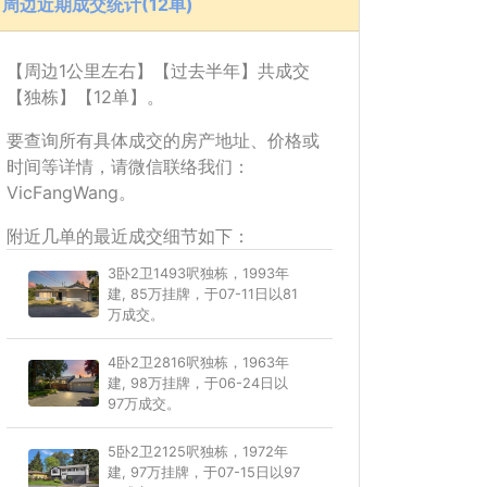
周边近期成交统计(12单)
【周边1公里左右】【过去半年】共成交
【独栋】【12单】。
要查询所有具体成交的房产地址、价格或
时间等详情，请微信联络我们：
VicFangWang。
附近几单的最近成交细节如下：
3卧2卫1493呎独栋，1993年
建, 85万挂牌，于07-11日以81
万成交。
4卧2卫2816呎独栋，1963年
建, 98万挂牌，于06-24日以
97万成交。
5卧2卫2125呎独栋，1972年
建, 97万挂牌，于07-15日以97