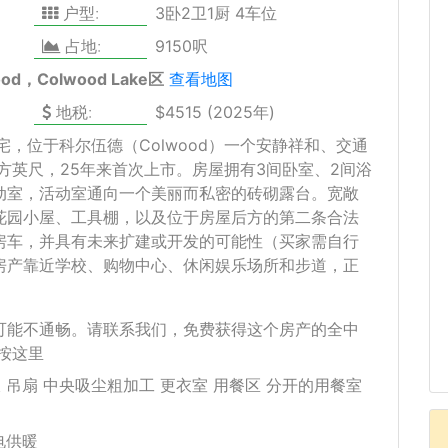
户型:
3卧2卫1厨 4车位
占地:
9150呎
ood，Colwood Lake区
查看地图
地税:
$4515 (2025年)
宅，位于科尔伍德（Colwood）一个安静祥和、交通
平方英尺，25年来首次上市。房屋拥有3间卧室、2间浴
动室，活动室通向一个美丽而私密的砖砌露台。宽敞
花园小屋、工具棚，以及位于房屋后方的第二条合法
房车，并具有未来扩建或开发的可能性（买家需自行
房产靠近学校、购物中心、休闲娱乐场所和步道，正
可能不通畅。请联系我们，免费获得这个房产的全中
按这里
 吊扇 中央吸尘粗加工 更衣室 用餐区 分开的用餐室
电供暖