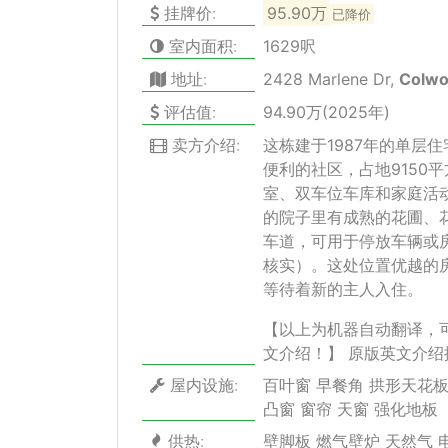
挂牌价:
95.90万
已降价
室内面积:
1629呎
地址:
2428 Marlene Dr,
Colw
评估值:
94.90万(2025年)
卖方介绍:
这栋建于1987年的单层住
便利的社区，占地9150
室、双车位车库和家庭活
的院子里有成熟的花圃、
车道，可用于停放车辆或
核实）。这处位置优越的
等待着新的主人入住。
【以上为机器自动翻译，
文介绍！】
原版英文介绍
屋内设施:
百叶窗 早餐角 拱形天花板
凸窗 窗帘 天窗 强化地板
供热:
壁脚板 燃气壁炉 天然气 