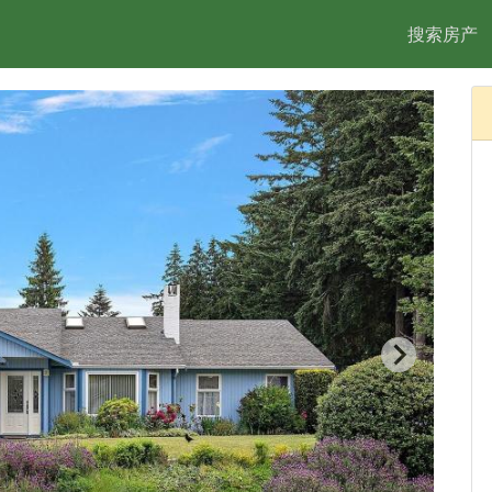
搜索房产
2/