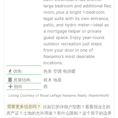
large bedroom and additional Rec
room, plus a bright 1-bedroom
legal suite with its own entrance,
patio, and hydro meter—ideal as
a mortgage helper or private
guest space. Enjoy year-round
outdoor recreation just steps
from your door in one of
Nanaimo’s most desirable
locations.
供热:
热汞 空调 电供暖
房屋结构:
框木 地基
朝向:
西
Listing Courtesy of Royal LePage Nanaimo Realty (NanIsHwyN)
需要更多信息吗？
比如它的详细户型图？看看现业主的
房产证？土地的允许用途？有什么限制？这个房子的边界