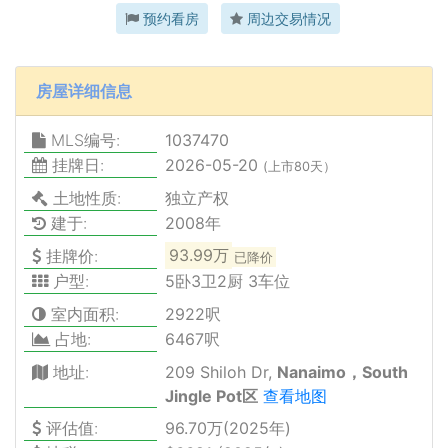
预约看房
周边交易情况
房屋详细信息
MLS编号:
1037470
挂牌日:
2026-05-20
(上市80天）
土地性质:
独立产权
建于:
2008年
挂牌价:
93.99万
已降价
户型:
5卧3卫2厨 3车位
室内面积:
2922呎
占地:
6467呎
地址:
209 Shiloh Dr,
Nanaimo，South
Jingle Pot区
查看地图
评估值:
96.70万(2025年)