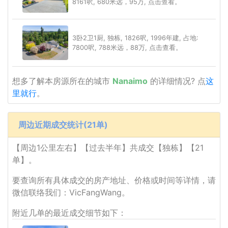
8161呎, 680米远，95万, 点击查看。
3卧2卫1厨, 独栋, 1826呎, 1996年建, 占地:
7800呎, 788米远，88万, 点击查看。
想多了解本房源所在的城市
Nanaimo
的详细情况? 点
这
里就行
。
周边近期成交统计(21单)
【周边1公里左右】【过去半年】共成交【独栋】【21
单】。
要查询所有具体成交的房产地址、价格或时间等详情，请
微信联络我们：VicFangWang。
附近几单的最近成交细节如下：