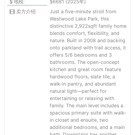
地税:
$6681 (2025年)
卖方介绍:
Just a five-minute stroll from
Westwood Lake Park, this
distinctive 2,922sqft family home
blends comfort, flexibility, and
nature. Built in 2008 and backing
onto parkland with trail access, it
offers 5/6 bedrooms and 3
bathrooms. The open-concept
kitchen and great room feature
hardwood floors, slate tile, a
walk-in pantry, and abundant
natural light—perfect for
entertaining or relaxing with
family. The main level includes a
spacious primary suite with walk-
in closet and ensuite, two
additional bedrooms, and a main
bath. Downstairs has another