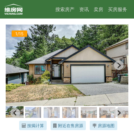
搜索房产
资讯
卖房
买房服务
1/15
按揭计算
附近在售房源
房源地图