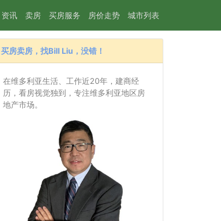
资讯
卖房
买房服务
房价走势
城市列表
买房卖房，找Bill Liu，没错！
在维多利亚生活、工作近20年，建商经
历，看房视觉独到，专注维多利亚地区房
地产市场。