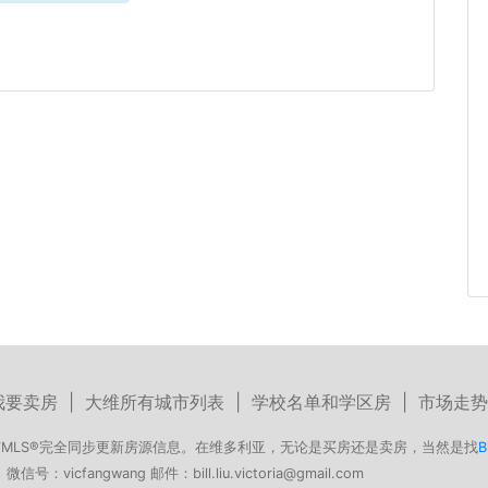
我要卖房
|
大维所有城市列表
|
学校名单和学区房
|
市场走势
MLS®完全同步更新房源信息。在维多利亚，无论是买房还是卖房，当然是找
B
号：vicfangwang 邮件：bill.liu.victoria@gmail.com