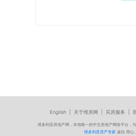
English
|
关于维房网
|
买房服务
|
维多利亚房地产网，本地唯一的中文房地产网络平台，与
维多利亚房产专家
诚信 用心。微信