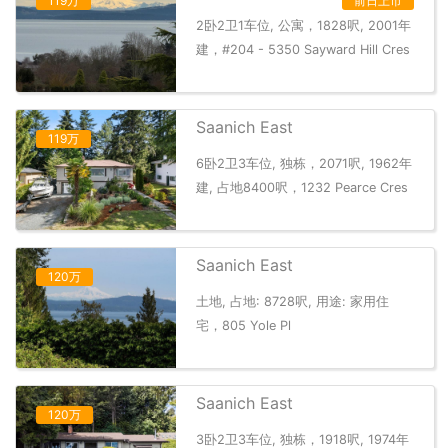
119万
前日上市
2卧2卫1车位, 公寓，1828呎, 2001年
建，#204 - 5350 Sayward Hill Cres
Saanich East
119万
6卧2卫3车位, 独栋，2071呎, 1962年
建, 占地8400呎，1232 Pearce Cres
Saanich East
120万
土地, 占地: 8728呎, 用途: 家用住
宅，805 Yole Pl
Saanich East
120万
3卧2卫3车位, 独栋，1918呎, 1974年