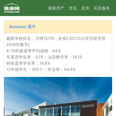
搜索房产
资讯
卖房
买房服务
Belmont 高中
最新学校排名：大维15/19，全省230/252(菲莎研究所
2019年数字)
8-10年级省考平均成绩：64.8
非英语学生率：4.1%；法语教学率：14.1%
特殊需求学生率：14.6%
12年级学生：392个；毕业率：94.4%