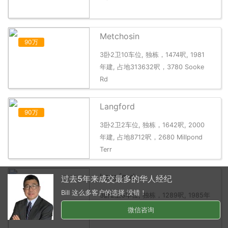
Metchosin
90万
3卧2卫10车位, 独栋，1474呎, 1981
年建, 占地313632呎，3780 Sooke
Rd
Langford
90万
3卧2卫2车位, 独栋，1642呎, 2000
年建, 占地8712呎，2680 Millpond
Terr
Langford
过去5年来成交最多的华人经纪
90万
Bill 这么多客户的选择 没错！
3卧2卫6车位, 独栋，1289呎, 1985年
建, 占地9583呎，2638 Ernhill Dr
微信咨询