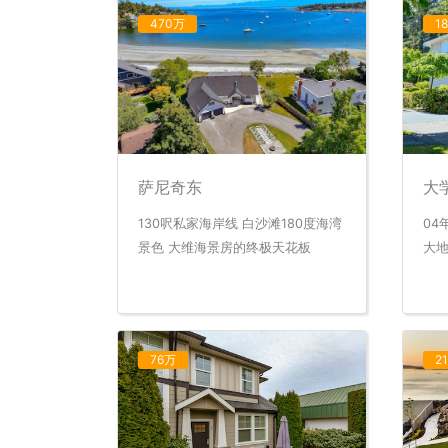
470万
1
萨尼奇东
大
130呎私家海岸线 白沙滩180度海湾
04
景色 大维海景房的终极天花板
大
76万
2