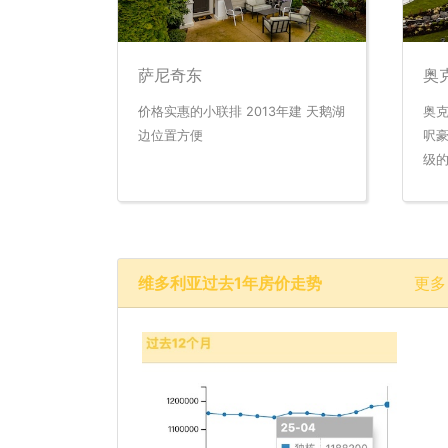
萨尼奇东
奥
价格实惠的小联排 2013年建 天鹅湖
奥克
边位置方便
呎豪
级
维多利亚过去1年房价走势
更多