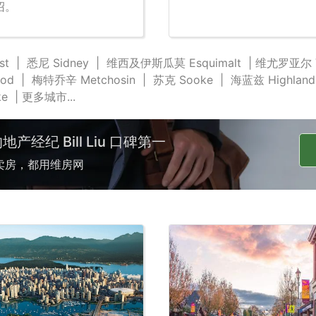
绍。
st
|
悉尼 Sidney
|
维西及伊斯瓜莫 Esquimalt
|
维尤罗亚尔 Vi
od
|
梅特乔辛 Metchosin
|
苏克 Sooke
|
海蓝兹 Highland
ke
|
更多城市...
经纪 Bill Liu 口碑第一
卖房，都用维房网