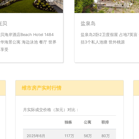
克贝
盐泉岛
贝海岸酒店Beach Hotel 1484
盐泉岛2卧2卫度假屋 占地7英亩
华海景公寓 海边泳池 餐厅 世界
括3个私人池塘 世外桃源
的享受
维市房产实时行情
月实际成交价格（加元）对比：
独栋
公寓
联排
2025年6月
117万
56万
80万