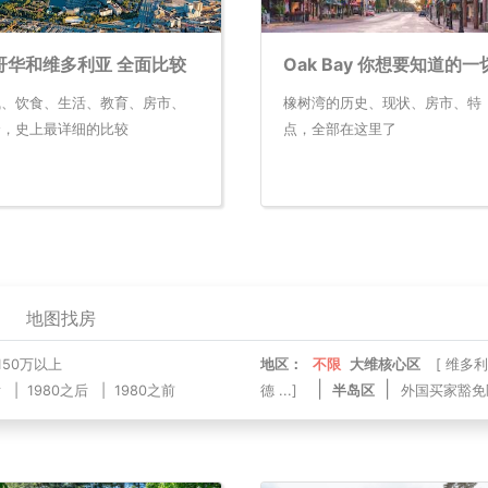
哥华和维多利亚 全面比较
Oak Bay 你想要知道的一
气、饮食、生活、教育、房市、
橡树湾的历史、现状、房市、特
全，史上最详细的比较
点，全部在这里了
地图找房
150万以上
地区：
不限
大维核心区
[
维多利
|
|
后
|
1980之后
|
1980之前
德
...]
半岛区
外国买家豁免