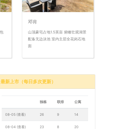
邓肯
 包
山顶豪宅占地1.5英亩 俯瞰壮观湖景
配备无边泳池 室内主层全花岗石地
面
最新上市（每日多次更新）
独栋
联排
公寓
08-05 (查看)
26
9
14
08-04 (查看)
23
8
20