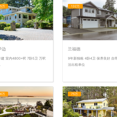
85万
132万
学边
兰福德
年建 室内4800+呎 7卧5卫 万呎
9年新独栋 4卧4卫 保养良好 自
地
法出租单位
16万
75万