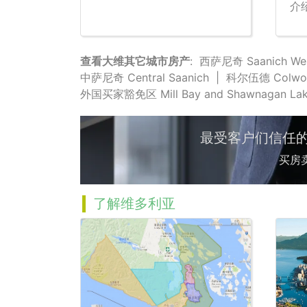
介
查看大维其它城市房产
:
西萨尼奇 Saanich We
中萨尼奇 Central Saanich
|
科尔伍德 Colwo
外国买家豁免区 Mill Bay and Shawnagan La
最受客户们信任的地产
买房
了解维多利亚