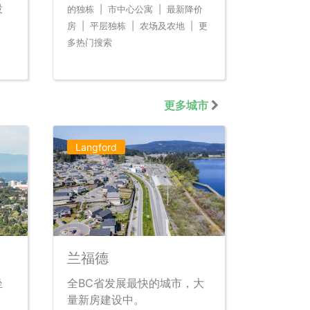
投
的独栋
|
市中心公寓
|
最新降价
房
|
平层独栋
|
农场及农地
|
更
多热门搜索
更多城市
Langford
兰福德
坐
全BC省发展最快的城市，大
。
量新房建设中。