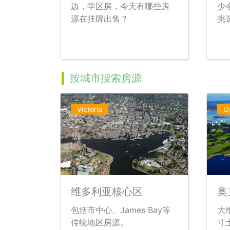
边，学区房，今天有哪些房
少
源在挂牌出售？
挑
按城市搜索房源
Victoria
O
维多利亚核心区
奥
包括市中心、James Bay等
大
传统地区房源。
寸