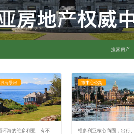
搜索房产
一线海景房
市中心公寓
面环海的维多利亚，有不
维多利亚核心商圈，出行