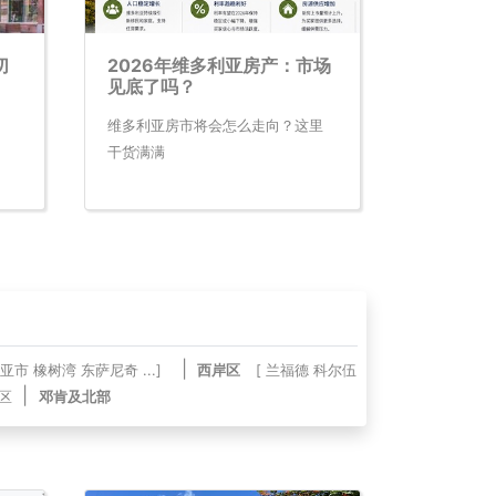
切
2026年维多利亚房产：市场
见底了吗？
维多利亚房市将会怎么走向？这里
干货满满
|
亚市
橡树湾
东萨尼奇
...]
西岸区
[
兰福德
科尔伍
|
区
邓肯及北部