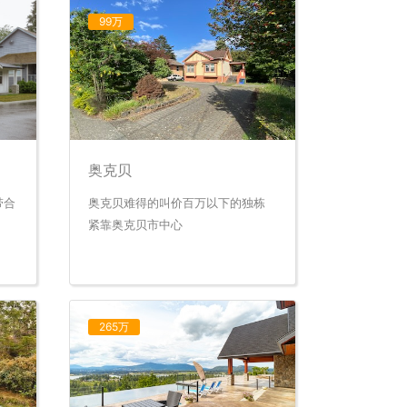
99万
奥克贝
带合
奥克贝难得的叫价百万以下的独栋
紧靠奥克贝市中心
265万