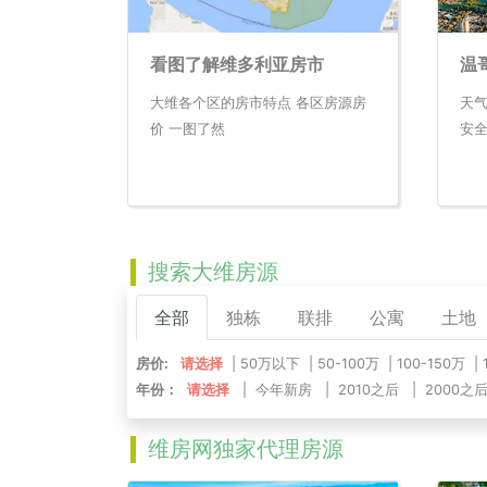
看图了解维多利亚房市
温
大维各个区的房市特点 各区房源房
天
价 一图了然
安
搜索大维房源
全部
独栋
联排
公寓
土地
房价:
请选择
|
50万以下
|
50-100万
|
100-150万
|
年份：
请选择
|
今年新房
|
2010之后
|
2000之
维房网独家代理房源