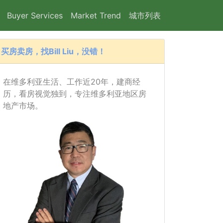
Buyer Services
Market Trend
城市列表
买房卖房，找Bill Liu，没错！
在维多利亚生活、工作近20年，建商经
历，看房视觉独到，专注维多利亚地区房
地产市场。