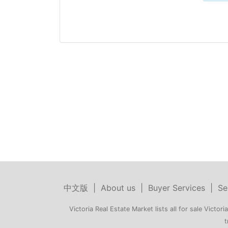
中文版
|
About us
|
Buyer Services
|
Se
Victoria Real Estate Market lists all for sale Victoria
t