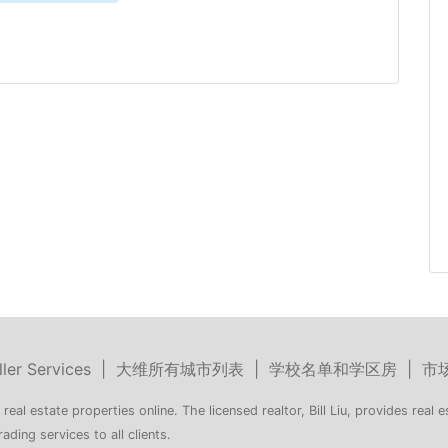
ller Services
|
大维所有城市列表
|
学校名单和学区房
|
市
 real estate properties online. The licensed realtor, Bill Liu, provides real e
rading services to all clients.