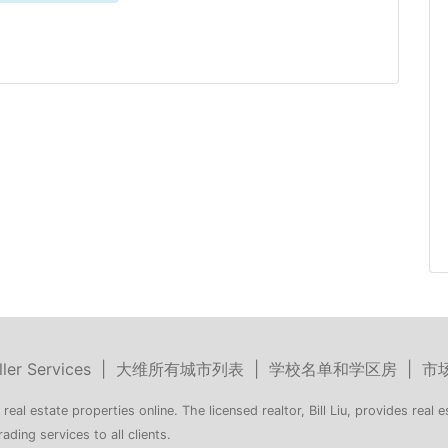
ller Services
|
大维所有城市列表
|
学校名单和学区房
|
市
 real estate properties online. The licensed realtor, Bill Liu, provides real e
rading services to all clients.