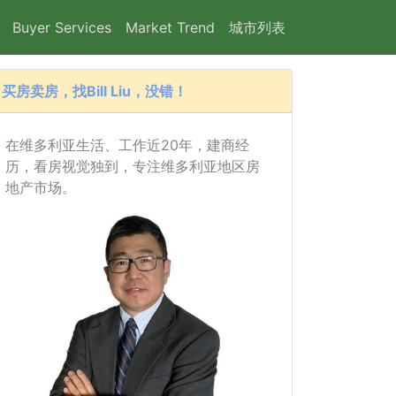
Buyer Services
Market Trend
城市列表
买房卖房，找Bill Liu，没错！
在维多利亚生活、工作近20年，建商经
历，看房视觉独到，专注维多利亚地区房
地产市场。