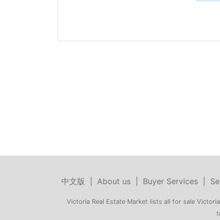
中文版
|
About us
|
Buyer Services
|
Se
Victoria Real Estate Market lists all for sale Victoria
t