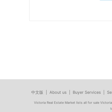
中文版
|
About us
|
Buyer Services
|
Se
Victoria Real Estate Market lists all for sale Victoria
t