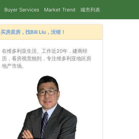
Buyer Services
Market Trend
城市列表
买房卖房，找Bill Liu，没错！
在维多利亚生活、工作近20年，建商经
历，看房视觉独到，专注维多利亚地区房
地产市场。