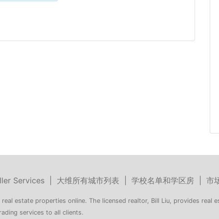
ller Services
|
大维所有城市列表
|
学校名单和学区房
|
市
 real estate properties online. The licensed realtor, Bill Liu, provides real e
rading services to all clients.