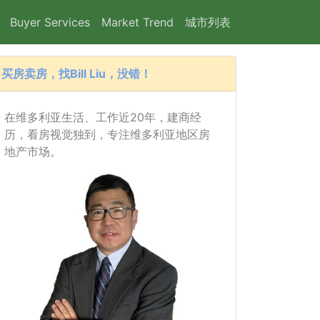
Buyer Services
Market Trend
城市列表
买房卖房，找Bill Liu，没错！
在维多利亚生活、工作近20年，建商经
历，看房视觉独到，专注维多利亚地区房
地产市场。