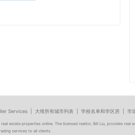
ller Services
|
大维所有城市列表
|
学校名单和学区房
|
市
 real estate properties online. The licensed realtor, Bill Liu, provides real e
rading services to all clients.