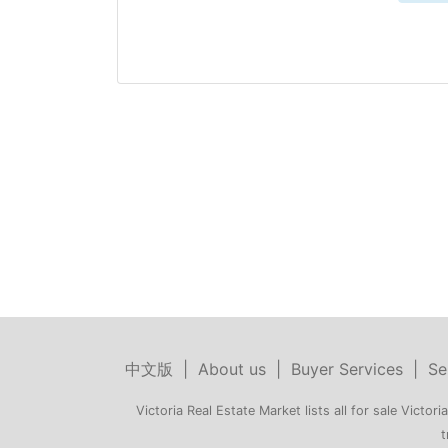
中文版
|
About us
|
Buyer Services
|
Se
Victoria Real Estate Market lists all for sale Victoria
t