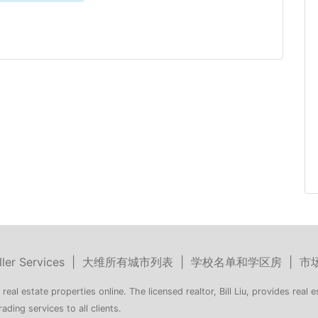
ller Services
|
大维所有城市列表
|
学校名单和学区房
|
市
 real estate properties online. The licensed realtor, Bill Liu, provides real e
rading services to all clients.