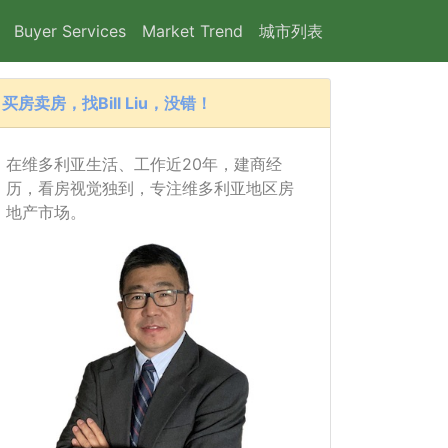
Buyer Services
Market Trend
城市列表
买房卖房，找Bill Liu，没错！
在维多利亚生活、工作近20年，建商经
历，看房视觉独到，专注维多利亚地区房
地产市场。