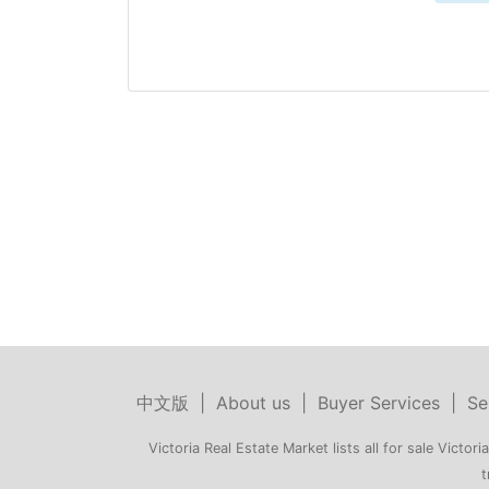
中文版
|
About us
|
Buyer Services
|
Se
Victoria Real Estate Market lists all for sale Victoria
t