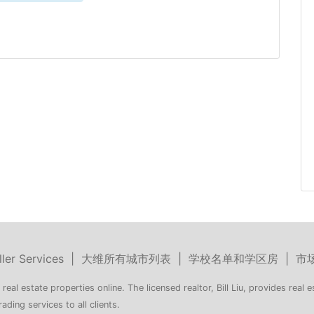
ller Services
|
大维所有城市列表
|
学校名单和学区房
|
市
 real estate properties online. The licensed realtor, Bill Liu, provides real e
rading services to all clients.