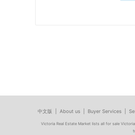
中文版
|
About us
|
Buyer Services
|
Se
Victoria Real Estate Market lists all for sale Victoria
t