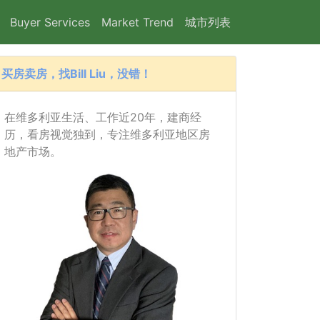
Buyer Services
Market Trend
城市列表
买房卖房，找Bill Liu，没错！
在维多利亚生活、工作近20年，建商经
历，看房视觉独到，专注维多利亚地区房
地产市场。