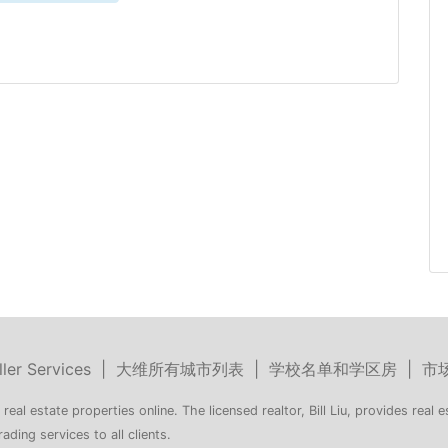
ller Services
|
大维所有城市列表
|
学校名单和学区房
|
市
 real estate properties online. The licensed realtor, Bill Liu, provides real e
rading services to all clients.