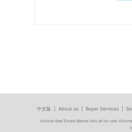
中文版
|
About us
|
Buyer Services
|
Se
Victoria Real Estate Market lists all for sale Victoria
t