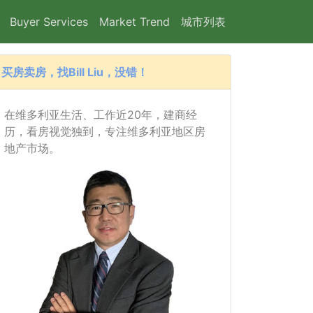
Buyer Services
Market Trend
城市列表
买房卖房，找Bill Liu，没错！
在维多利亚生活、工作近20年，建商经
历，看房视觉独到，专注维多利亚地区房
地产市场。