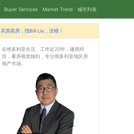
Buyer Services
Market Trend
城市列表
买房卖房，找Bill Liu，没错！
在维多利亚生活、工作近20年，建商经
历，看房视觉独到，专注维多利亚地区房
地产市场。