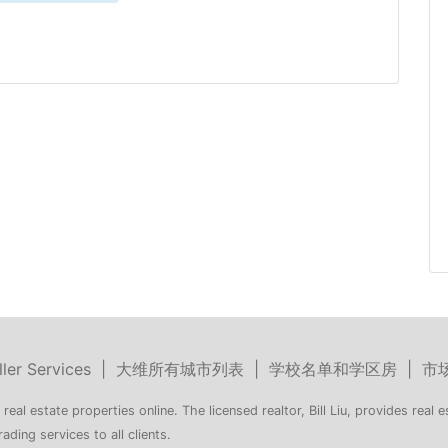
ller Services
|
大维所有城市列表
|
学校名单和学区房
|
市
 real estate properties online. The licensed realtor, Bill Liu, provides real e
rading services to all clients.