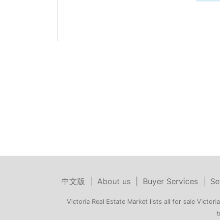
中文版
|
About us
|
Buyer Services
|
Se
Victoria Real Estate Market lists all for sale Victoria
t