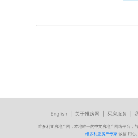
English
|
关于维房网
|
买房服务
|
维多利亚房地产网，本地唯一的中文房地产网络平台，与
维多利亚房产专家
诚信 用心。微信