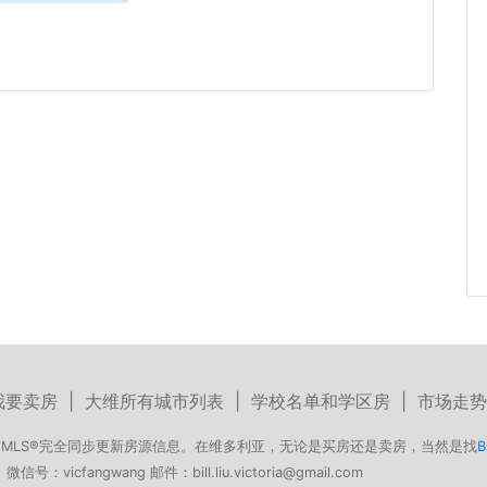
我要卖房
|
大维所有城市列表
|
学校名单和学区房
|
市场走势
MLS®完全同步更新房源信息。在维多利亚，无论是买房还是卖房，当然是找
B
号：vicfangwang 邮件：bill.liu.victoria@gmail.com