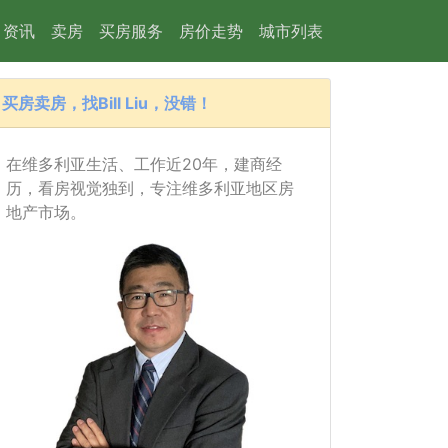
资讯
卖房
买房服务
房价走势
城市列表
买房卖房，找Bill Liu，没错！
在维多利亚生活、工作近20年，建商经
历，看房视觉独到，专注维多利亚地区房
地产市场。