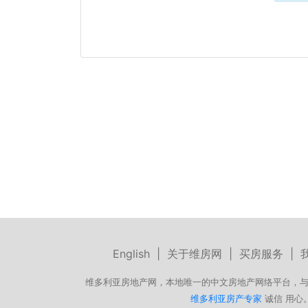
English
|
关于维房网
|
买房服务
|
维多利亚房地产网，本地唯一的中文房地产网络平台，与
维多利亚房产专家
诚信 用心。微信