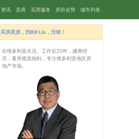
资讯
卖房
买房服务
房价走势
城市列表
买房卖房，找Bill Liu，没错！
在维多利亚生活、工作近20年，建商经
历，看房视觉独到，专注维多利亚地区房
地产市场。