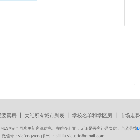
我要卖房
|
大维所有城市列表
|
学校名单和学区房
|
市场走势
MLS®完全同步更新房源信息。在维多利亚，无论是买房还是卖房，当然是找
B
号：vicfangwang 邮件：bill.liu.victoria@gmail.com