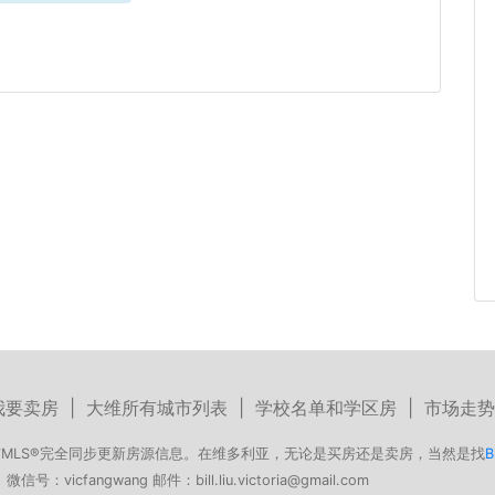
我要卖房
|
大维所有城市列表
|
学校名单和学区房
|
市场走势
MLS®完全同步更新房源信息。在维多利亚，无论是买房还是卖房，当然是找
B
号：vicfangwang 邮件：bill.liu.victoria@gmail.com