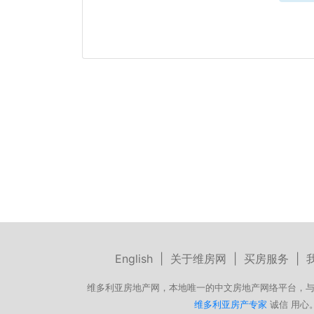
English
|
关于维房网
|
买房服务
|
维多利亚房地产网，本地唯一的中文房地产网络平台，与
维多利亚房产专家
诚信 用心。微信