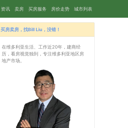
资讯
卖房
买房服务
房价走势
城市列表
买房卖房，找Bill Liu，没错！
在维多利亚生活、工作近20年，建商经
历，看房视觉独到，专注维多利亚地区房
地产市场。