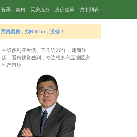
资讯
卖房
买房服务
房价走势
城市列表
买房卖房，找Bill Liu，没错！
在维多利亚生活、工作近20年，建商经
历，看房视觉独到，专注维多利亚地区房
地产市场。