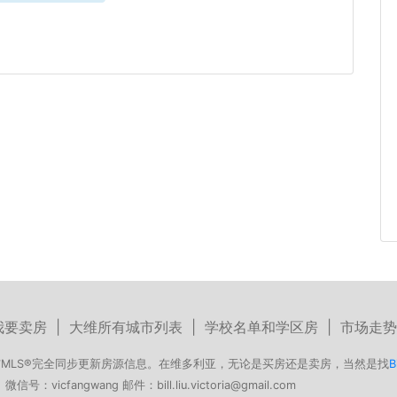
我要卖房
|
大维所有城市列表
|
学校名单和学区房
|
市场走势
MLS®完全同步更新房源信息。在维多利亚，无论是买房还是卖房，当然是找
B
号：vicfangwang 邮件：bill.liu.victoria@gmail.com