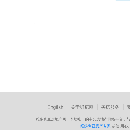
English
|
关于维房网
|
买房服务
|
维多利亚房地产网，本地唯一的中文房地产网络平台，与
维多利亚房产专家
诚信 用心。微信